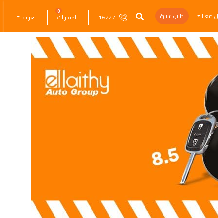
0
ل معنا
طلب سيارة
16227
المقارنات
العربية