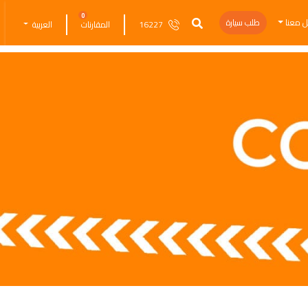
0
ل معنا
طلب سيارة
16227
المقارنات
العربية