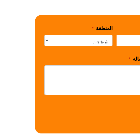
المنطقة
*
الة
*