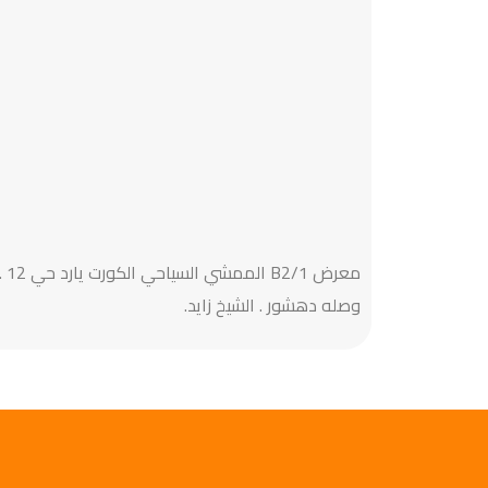
معرض B2/1 الممشي السياحي الكورت يارد ح
وصله دهشور . الشيخ زايد.‎‎