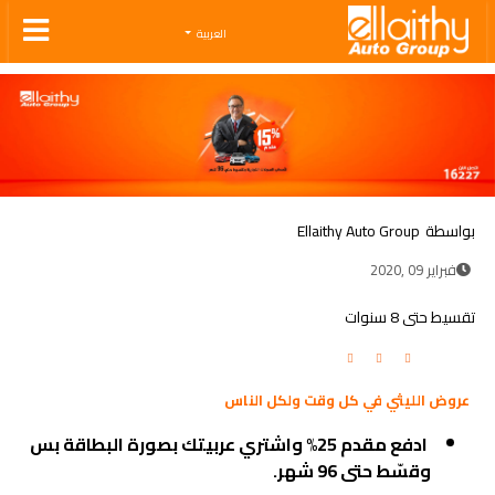
Ellaithy Auto Group
العربية
بواسطة
Ellaithy Auto Group
فبراير 09 ,2020
تقسيط حتى 8 سنوات
عروض الليثي في كل وقت ولكل الناس
ادفع مقدم 25% واشتري عربيتك بصورة البطاقة بس
وقسّط حتى 96 شهر.