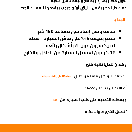
بدون مصاريف إدارية مع وثيقة تأمين هدية
مع هدايا حصرية من الليثي أوتو جروب بيقدمها للعملاء الجدد
الهدايا:
خدمة ونش إنقاذ حتى مسافة 150 كم
.
خصم بقيمة 45% على فرش السيارة+ غطاء
لدريكسيون عربيتك بأشكال رائعة.
12 كوبون لغسيل السيارة من الداخل والخارج.
وكمان هدايا تانية كتير
يمكنك التواصل معنا من خلال
صفحتنا على الفيسبوك
أو الاتصال بنا على 16227
ويمكنك التقديم على طلب السيارة من
هنا
*تطبق الشروط والأحكام