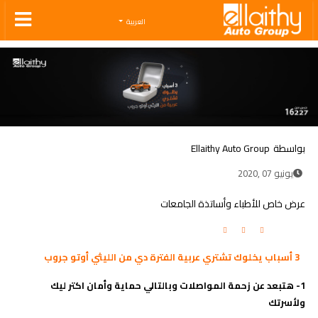
Ellaithy Auto Group
العربية
بواسطة
Ellaithy Auto Group
يونيو 07 ,2020
عرض خاص للأطباء وأساتذة الجامعات
3 أسباب يخلوك تشتري عربية الفترة دي من الليثي أوتو جروب
1- هتبعد عن زحمة المواصلات وبالتالي حماية وأمان اكتر ليك
ولأسرتك