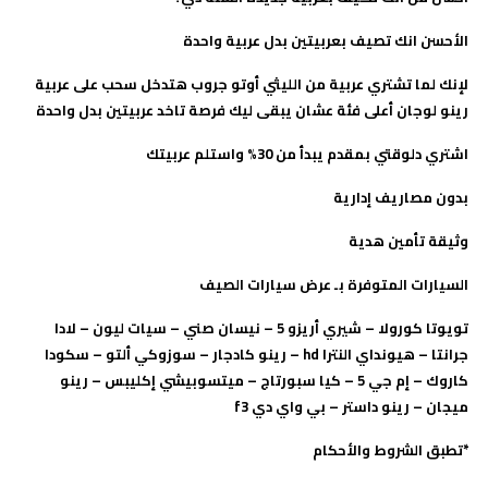
الأحسن انك تصيف بعربيتين بدل عربية واحدة
لإنك لما تشتري عربية من الليثي أوتو جروب هتدخل سحب على عربية
رينو لوجان أعلى فئة عشان يبقى ليك فرصة تاخد عربيتين بدل واحدة
اشتري دلوقتي بمقدم يبدأ من 30% واستلم عربيتك
بدون مصاريف إدارية
وثيقة تأمين هدية
السيارات المتوفرة بـ عرض سيارات الصيف
تويوتا كورولا – شيري أريزو 5 – نيسان صني – سيات ليون – لادا
جرانتا – هيونداي النترا hd – رينو كادجار – سوزوكي ألتو – سكودا
كاروك – إم جي 5 – كيا سبورتاج – ميتسوبيشي إكليبس – رينو
ميجان – رينو داستر – بي واي دي f3
*تطبق الشروط والأحكام