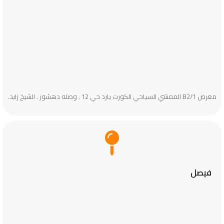
معرض B2/1 الممشي السياحي الكورت يارد حي 12 . وصله دهشور . الشيخ زايد.‎‎
فيصل