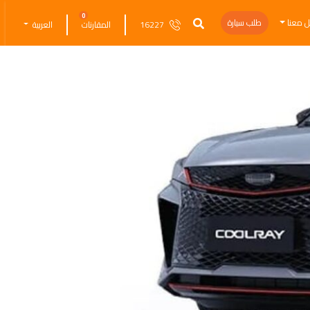
0
ل معنا
طلب سيارة
16227
المقارنات
العربية