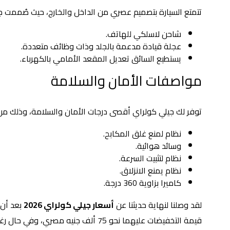
تتمتع السيارة بتصميم عصري من الداخل والخارج، حيث صُممت جي
شاحن لاسلكي للهاتف.
عجلة قيادة مدعمة بالجلد وذات وظائف متعددة.
يستطيع السائق تعديل المقعد الأمامي بالكهرباء.
مواصفات الأمان والسلامة
توفر لك جيلي كولراي أقصى درجات الأمان والسلامة، وذلك من
نظام لمنع غلق المكابح.
وسائد هوائية.
نظام لتثبيت السرعة.
نظام يمنع الانزلاق.
كاميرا بزاوية 360 درجة.
لقد وصلنا لنهاية حديثنا عن
أسعار جيلي كولراي 2026
قيمة التخفيضات عليهما نحو 75 ألف جنيه مصري، وفي حال رغبتك في معرفة المزيد فقط تابعنا عبر الليثي أوتو جروب.