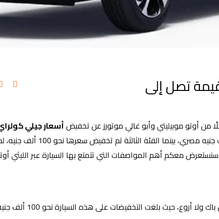
أسعار جيلي كولراي 2026 بقيمة تصل إلى
ا من أوتو موبيليتي وأبو غالي موتورز عن تخفيض
أسعار جيلي كولراي 026
حيث أن الفئة الأولى والثانية تم تخفيض أسعارهما بنحو 75 ألف جنيه مصري، بينم
سنستعرض معكم أهم المواصفات التي تتمتع بها السيارة عبر الليثي أوت
لقد أعلن الوكيل الرسمي لعلامة جيلي في مصر عن عرض كاش باك ولا أرو