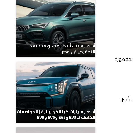
أسعار سيات أتيكا 2025 و2026 بعد
التخفيض في مصر
المقصورة
غ نحو 1.5 لتر، هذا ويستطيع توليد قوة تصل إلى 172 حصان، وأخيرًا
أسعار سيارات كيا الكهربائية | المواصفات
الكاملة لـ EV3 وEV5 وEV6 وEV9