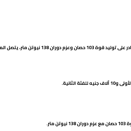
تعتمد بيلتا على محرك رباعي الأسطوانات بسعة 1.5 لتر، قادر على توليد قوة 103 حصان وعزم دوران 138 ن