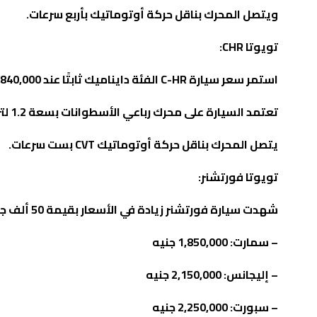
ويتصل المحرك بناقل حركة أوتوماتيك بأربع سرعات
.
تويوتا
CHR
:
استمر سعر سيارة
C-HR
الفئة دايناميك ثابتًا عند 840,000 جنيه.
تعتمد السيارة على محرك رباعي الأسطوانات بسعة 1.2 لتر تيربو، قادر على توليد قوة 113 حصان وأقصى عزم للدوران 185 نيوتن متر.
يتصل المحرك بناقل حركة أوتوماتيك
CVT
بست سرعات
.
تويوتا فورتشنر
:
شهدت سيارة فورتشنر زيادة في الأسعار بقيمة 50 ألف جنيه للفئة الأولى و100 ألف جنيه للفئتين الثانية والثالثة.
–
سمارت: 1,850,000 جنيه
–
إليجانس: 2,150,000 جنيه
– سبورت: 2,250,000 جنيه