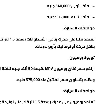
–
الفئة الأولى: 540,000 جنيه
–
الفئة الثانية: 595,000 جنيه
مواصفات السيارة
:
بناقل حركة أوتوماتيك بأربع سرعات
.
تويوتا روميون
:
ارتفع سعر فئتي روميون
MPV
بقيمة 50 ألف جنيه للفئة الأولى و10 آلاف جنيه للفئة الثانية.
وبذلك يتساوى سعر الفئتين عند 575,000 جنيه
.
مواصفات السيارة
:
تعتمد روميون على محرك بسعة 1.5 لتر قادر على توليد قوة 103 حصان مع عزم دوران 138 نيوتن متر.