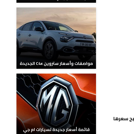
مواصفات وأسعار ستروين C4x الجديدة
 بين 30 و 35 ألف جنيه. وبذلك يصبح سعرها
قائمة أسعار جديدة لسيارات ام جي