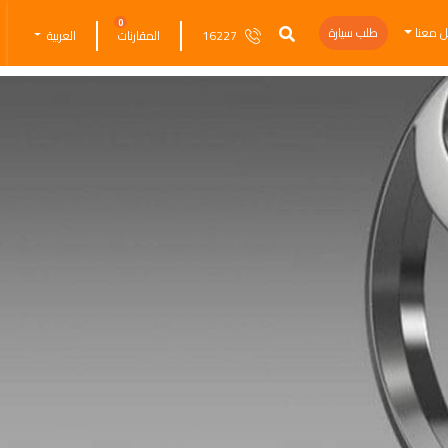
0
ل معنا
طلب سيارة
16227
المقارنات
العربية