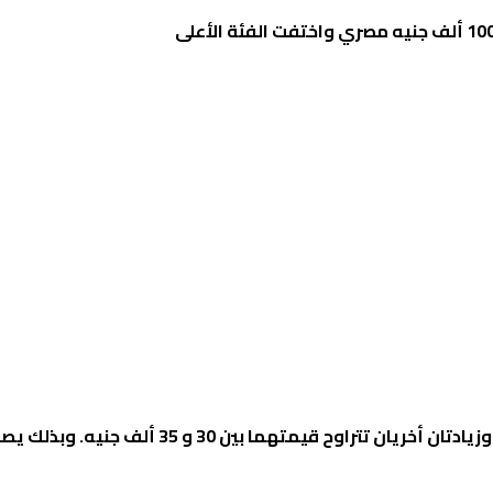
شهدت سيارة بيلتا زيادة في الأسعار بقيمة 50 ألف جنيه، وزيادتان أخريان تتراوح قيمتهما