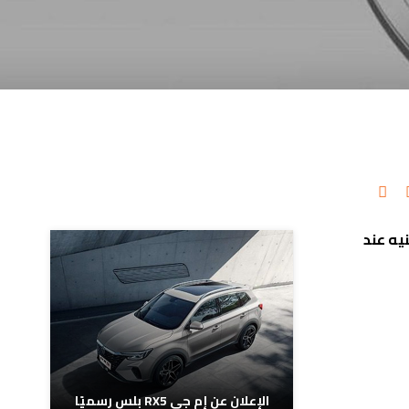
مدونات ذات صلة
حظ ارتفاع أسعار سيارة “فورتشنر” بقيمة تصل إلى 160 ألف جنيه عند
الإعلان عن إم جي RX5 بلس رسميًا