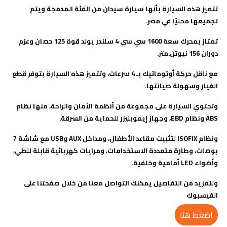
تتميز هذه السيارة بأنها سيارة سيدان من الفئة المدمجة ويتم
تجميعها محليًا في مصر.
تمتاز بمحرك سعة 1600 سي سي 4 سلندر يولد قوة 125 حصان وعزم
دوران 156 نيوتن.متر.
مع ناقل حركة أوتوماتيك بـ 4 سرعات، وتتميز هذه السيارة بتوفر قطع
الغيار وسهولة صيانتها.
وتحتوي السيارة على مجموعة من أنظمة الأمان والراحة، منها نظام
ABS ونظام EBD، وجهاز إيموبليزر للحماية من السرقة.
ونظام ISOFIX لتثبيت مقاعد الأطفال، ومداخل AUX وUSB مع شاشة 7
بوصات، وطارة متعددة الاستخدامات، ومرايات كهربائية قابلة للطي،
وأضواء LED أمامية وخلفية.
وللمزيد من التفاصيل يمكنك التواصل معنا من خلال صفحتنا على
الفيسبوك
اضغط هنا