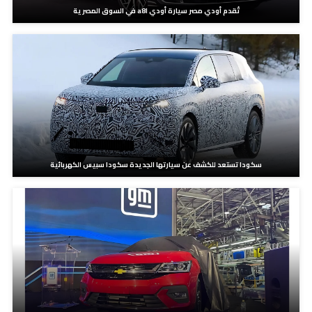
تُقدم أودي مصر سيارة أودي a8l في السوق المصرية
سكودا تستعد للكشف عن سيارتها الجديدة سكودا سبيس الكهربائية