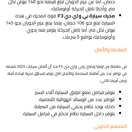
حصان، أما عن عزم الدوران تبلغ قيمته نحو 140 نيوتن لكل
متر، وأخيرًا ناقل الحركة أوتوماتيك.
محرك سيارة بي واي دي F3:
قوة المحرك في هذه
السيارة تبلغ نحو 106 حصان، بينما يبلغ عزم الدوران نحو 145
نيوتن لكل متر، أما ناقل الحركة يتوفر منه يدوي
وأوتوماتيك بواقع 5 سرعات.
السلامة والأمان
في مقارنة بين اوبترا وصني وبي واي دي F3 نجد أن أفضل سيارات 2025 تتشابه
في توافر عدد من أنظمة السلامة والأمان التي توفر للسائق تجربة قيادة آمنة
ومن أبرزها الآتي:
يتوفر فرامل تمنع انزلاق السيارة أثناء السير.
تتوافر عدد من الوسائد الهوائية الأمامية.
كذلك يوجد نظام يحمي السيارة من السرقة.
يتوفر داخل السيارة نظام تحكم في فرامل السيارة.
التصميم الخارجي