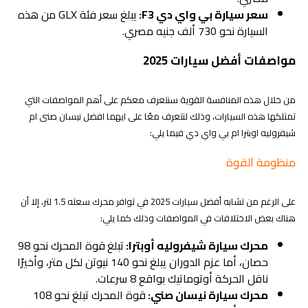
سعر سيارة بي واي دي F3:
يبلغ سعر فئة GLX من هذه
السيارة نحو 730 ألف جنيه مصري.
مواصفات أفضل سيارات 2025
من خلال هذه المنافسة القوية سنتعرف معكم على أهم المواصفات التي
تمتلكها هذه السيارات، وذلك لنتعرف معًا على ايهما افضل نيسان صنى ام
شيفروليه اوبترا ام بي واي دي فيما يلي:
منظومة القوة
على الرغم من تشابه أفضل سيارات 2025 في توافر محرك سعته 1.5 لتر، إلا أن
هناك بعض الاختلافات في المواصفات وذلك كما يلي:
محرك سيارة شيفروليه أوبترا:
تبلغ
قوة المحرك نحو 98
حصان، أما عزم الدوران يبلغ نحو 140 نيوتن لكل متر، وأخيرًا
ناقل الحركة أوتوماتيك بواقع 8 سرعات.
محرك سيارة نيسان صني:
قوة المحرك تبلغ نحو 108