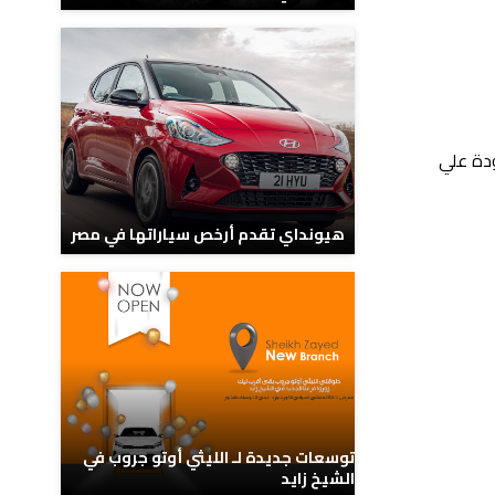
ودة علي
هيونداي تقدم أرخص سياراتها في مصر
توسعات جديدة لـ الليثي أوتو جروب في
الشيخ زايد