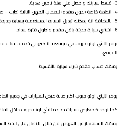
3- قسط سيارتك واحصل علي سنة تامين هدية.
4- انظمة خاصة (بدون مقدم) لاصحاب المهن التالية (طيب – صيدلي – موظف في البنك – موظف البترول – اصحاب السجلات التجارية).
5- بالاضافة انة يمكنك تبديل السيارة المستعملة بسيارة جديدة وتقسيط الباقي.
6- اشتري سيارة حديثة باقل مقدم واطول فترة سداد.
يوفر الليثي اوتو جروب في موقعة الالكتروني خدمة حساب قسط
الموقع.
يمكنك حساب مقدم شراء سيارة بالتقسيط
أضغط هنا لحساب قسطك
يوفر الليثي اوتو جروب اكبر صالة عرض للسيارات في جميع انحاء 
كما توجد 6 معارض سيارات جديدة لليثي اوتو جروب داخل القاهرة والجيزة.
يمكنك الاستفسار عن العروض من خلال الاتصال علي الخط الساخن 27