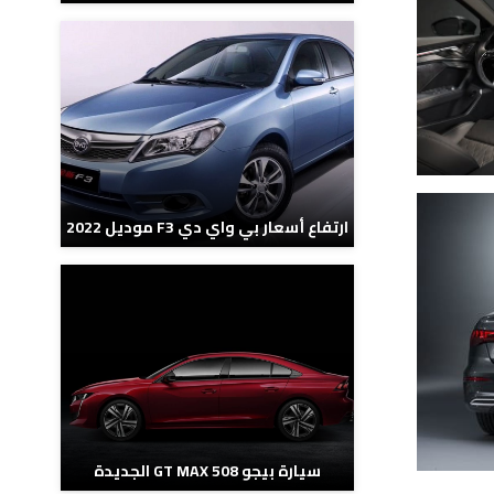
ارتفاع أسعار بي واي دي F3 موديل 2022
سيارة بيجو 508 GT MAX الجديدة