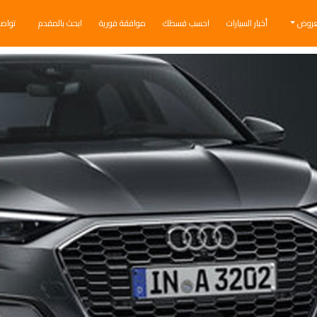
عروض
أخبار السيارات
احسب قسطك
موافقة فورية
ابحث بالمقدم
تواص