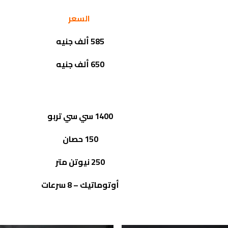
السعر
585 ألف جنيه
650 ألف جنيه
1400 سي سي تربو
150 حصان
250 نيوتن متر
أوتوماتيك – 8 سرعات