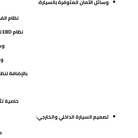
وسائل الأمان المتوفرة بالسيارة:
نظام الف
نظام
EBD
لت
وس
وس
بالإضافة لنظ
خاصية تث
تصميم السيارة الداخلي والخارجي:
م