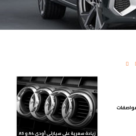
مدونات ذات صلة
ومواصفات
زيادة سعرية على سيارتي أودي A4 و A5