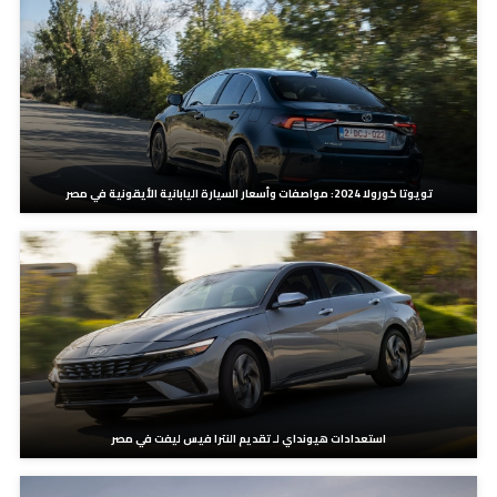
تويوتا كورولا 2024: مواصفات وأسعار السيارة اليابانية الأيقونية في مصر
استعدادات هيونداي لـ تقديم النترا فيس ليفت في مصر