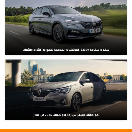
سكودا سكالا&#8230; الهاتشباك المدمجة تجمع بين الأداء والأمان
مواصفات وسعر سيارة رينو تاليانت 2024 في مصر