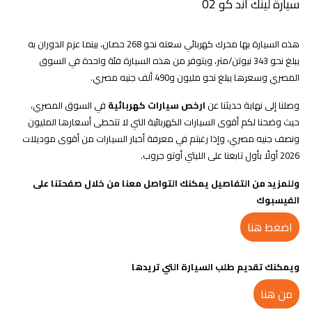
سيارة لينك آند كو 02
هذه السيارة بها محرك كهربائي سعته نحو 268 حصان، بينما عزم الدوران به
يبلغ نحو 343 نيوتن/متر، ويتوفر من هذه السيارة فئة واحدة في السوق
المصري وسعرها يبلغ نحو مليون و490 ألف جنيه مصري.
وصلنا إلى نهاية حديثنا عن
ارخص سيارات كهربائية
في السوق المصري،
حيث وضحنا لكم أقوى السيارات الكهربائية التي لا تتخطى أسعارها المليون
ونصف جنيه مصري، وإذا رغبتم في معرفة أخبار السيارات من أقوى موديلات
2026 أولًا بأول تابعنا على الليثي أوتو جروب.
وللمزيد من التفاصيل يمكنك التواصل معنا من خلال صفحتنا على
الفيسبوك
اضغط هنا
ويمكنك تقديم طلب السيارة التي تريدها
من هنا