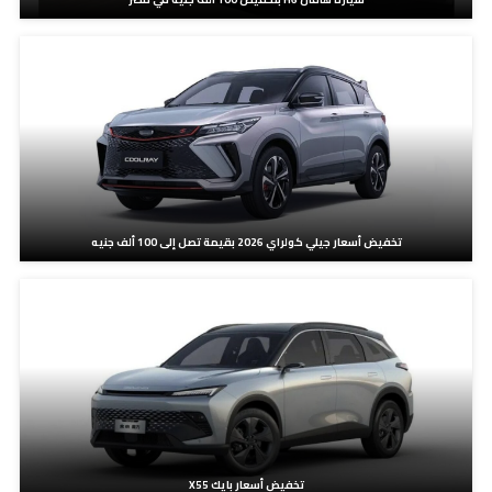
تخفيض أسعار جيلي كولراي 2026 بقيمة تصل إلى 100 ألف جنيه
تخفيض أسعار بايك X55