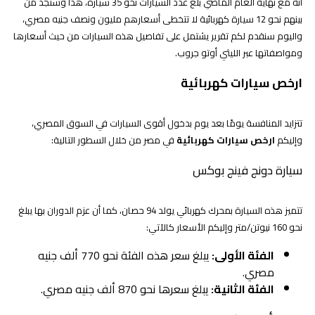
أنه مع نهاية العام الماضي بلغ عدد السيارات نحو 35 سيارة، هذا وستجد من
بينهم نحو 12 سيارة كهربائية لا تتخطى أسعارهم مليون ونصف جنيه مصري،
واليوم سنقدم لكم تقرير يشتمل على تفاصيل هذه السيارات من حيث أسعارها
ومواصفاتها عبر الليثي أوتو جروب.
ارخص سيارات كهربائية
تتزايد المنافسة يومًا بعد يوم بدخول أقوى السيارات في السوق المصري،
وإليكم
ارخص سيارات كهربائية
في مصر من خلال السطور التالية:
سيارة دونج فينج بوكس
تتميز هذه السيارة بمحرك كهربائي يولد 94 حصان، كما أن عزم الدوران بها يبلغ
نحو 160 نيوتن/متر وإليكم الأسعار كالآتي:
الفئة الأولى:
يبلغ سعر هذه الفئة نحو 770 ألف جنيه
مصري.
الفئة الثانية:
يبلغ سعرها نحو 870 ألف جنيه مصري.