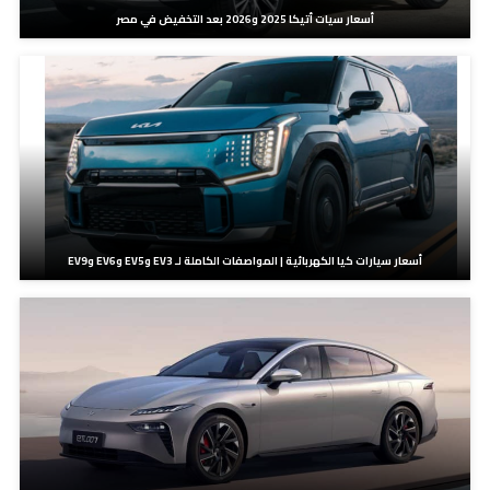
أسعار سيات أتيكا 2025 و2026 بعد التخفيض في مصر
أسعار سيارات كيا الكهربائية | المواصفات الكاملة لـ EV3 وEV5 وEV6 وEV9