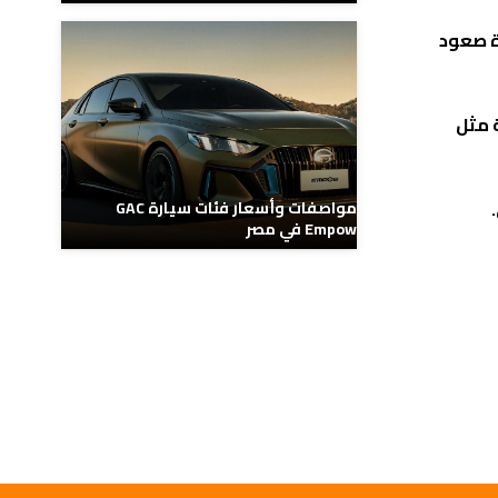
ة صعود
ة مثل
مواصفات وأسعار فئات سيارة GAC
Empow في مصر