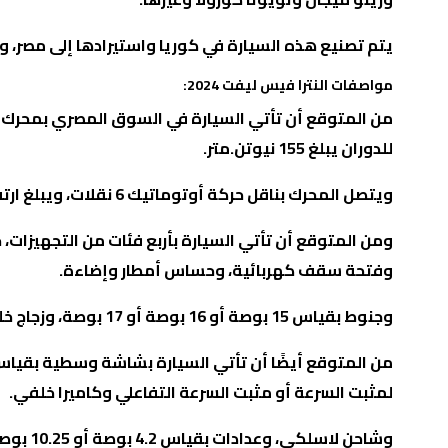
يتم تصنيع هذه السيارة في كوريا واستيرادها إلى مصر، وهي 
مواصفات النترا فيس ليفت 2024
:
للدوران يبلغ 155 نيوتن.متر.
ويتصل المحرك بناقل حركة أوتوماتيك 6 نقلات، ويبلغ ارتفاع السيارة عن الأرض 15 سم، مع شنطة خلفية سعة 474 لتر
ومن المتوقع أن تأتي السيارة بأربع فئات من التجهيزات
وفتحة سقف كهربائية، وحساس أمطار وإضاءة.
وجنوط بقياس 15 بوصة أو 16 بوصة أو 17 بوصة، وزجاج خلفي مظلل، وتطعيمات خارجية من الكروم
لمثبت السرعة أو مثبت السرعة التفاعلي وكاميرا خلفي.
وشاحن لاسلكي، وعدادات بقياس 4.2 بوصة أو 10.25 بوصة، مع فتحات تكييف خلفية، ومقاعد من القماش أو الجلد