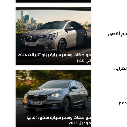
طوانات سعة 1600 سي سي، يولد قوة 126 حصانًا مع عزم أقصى
مواصفات وسعر سيارة رينو تاليانت 2024
في مصر
لمرايا،
م صوتي يتألف من 6 سماعات، ودعم
مواصفات وسعر سيارة سكودا فابيا
موديل 2023