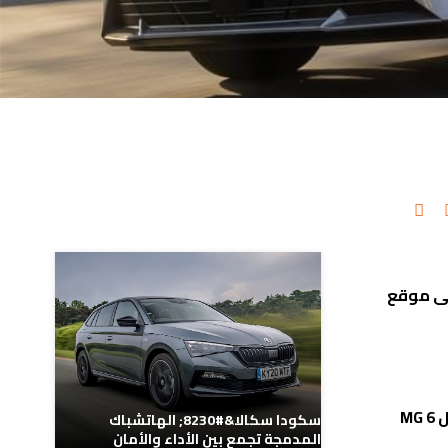
مدونات ذات صلة
سنة على موقع
MG 6
سكودا سكالا&#8230; الهاتشباك
المدمجة تجمع بين الأداء والأمان