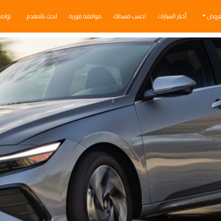
عروض
أخبار السيارات
احسب قسطك
موافقة فورية
ابحث بالمقدم
تواص