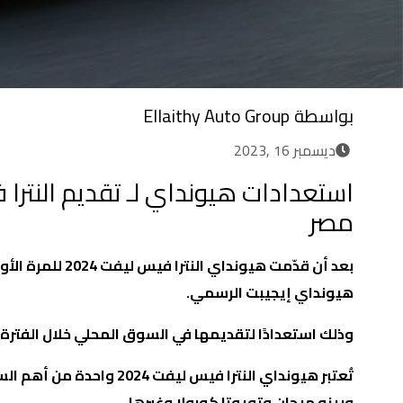
بواسطة
Ellaithy Auto Group
ديسمبر 16 ,2023
استعدادات هيونداي لـ تقديم النترا
مصر
بعد أن قدّمت هي
هيونداي إيجيبت الرسمي.
وذلك استعدادًا لتقديمها في السوق المحلي خلال الفترة
تُعتبر هيونداي النترا فيس ليفت 2024 واحدة من أهم السيارات المنافسة في السوق المحلي، حيث تتنافس مع سيارات مثل
ورينو ميجان وتويوتا كورولا وغيرها.