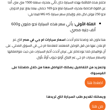
نختتم هذه القائمة بهذه السيارة حتى تأتي بمحرك سعته 1500 سي سي، أما
عن القوة الخاصة بمحرك السيارة تبلغ نحو 169 حصان، بينما يبلغ عزم الدوران
نحو 250 نيوتن لكل متر، وإليكم سعر سيارة MG HS فيما يلي:
الفئة الأولى:
يأتي سعر هذه السيارة نحو مليون و600
ألف جنيه مصري.
هنا نكون قد وضحنا لكم أحدث
اسعار سيارات ام جي في مصر
التي تم
الإعلان عنها من قبل الوكيل المعتمد للعلامة ام جي في السوق المحلي، على
أن نوافيكم كما عودناكم على عرض أحدث أخبار السيارات من حيث مواصفاتها
واسعار سيارات ام جي عبر الليثي أوتو جروب أولًا بأول.
وللمزيد من التفاصيل يمكنك التواصل معنا من خلال صفحتنا على
الفيسبوك
اضغط هنا
ويمكنك تقديم طلب السيارة التي تريدها
من هنا