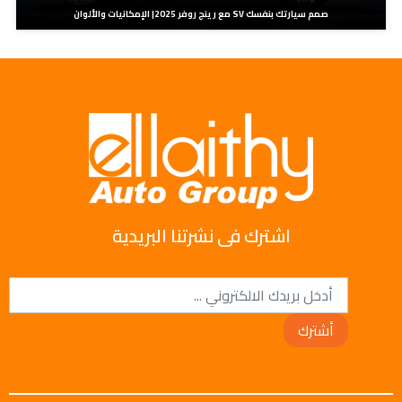
صمم سيارتك بنفسك SV مع رينج روفر 2025| الإمكانيات والألوان
اشترك فى نشرتنا البريدية
أشترك