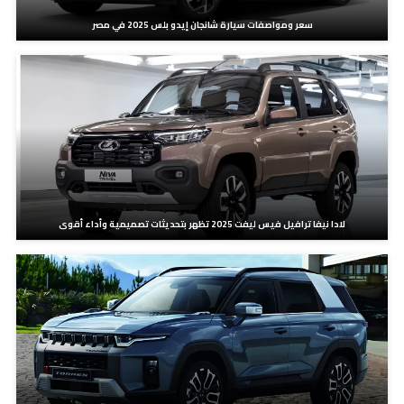
سعر ومواصفات سيارة شانجان إيدو بلس 2025 في مصر
لادا نيفا ترافيل فيس ليفت 2025 تظهر بتحديثات تصميمية وأداء أقوى