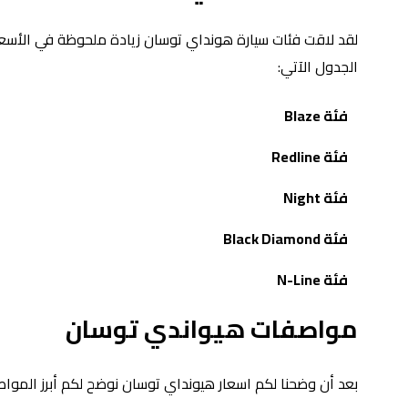
لقد لاقت فئات سيارة هونداي توسان زيادة ملحوظة في الأسعار
الجدول الآتي:
فئة Blaze
فئة Redline
فئة Night
فئة Black Diamond
فئة N-Line
مواصفات هيواندي توسان
بعد أن وضحنا لكم اسعار هيونداي توسان نوضح لكم أبرز المواصفا