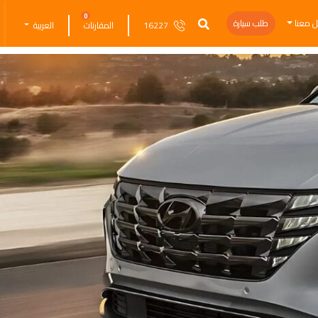
0
ل معنا
طلب سيارة
16227
المقارنات
العربية