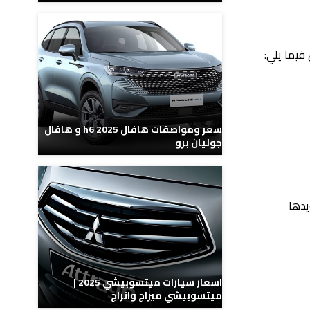
فيما يلي:
سعر ومواصفات هافال h6 2025 و هافال
جوليان برو
يدها
اسعار سيارات ميتسوبيشي 2025 |
ميتسوبيشي ميراج واتراج