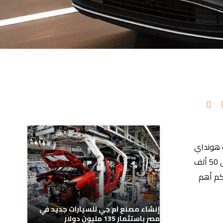
مدونات ذات صلة
ت سيارات هونداي
توسان، تلك السيارة التي تندرج ضمن سيارات الكروس أوفر، حيث زادت اسعار هيونداي توسان بمختلف فئاتها بقيمة تتراوح ما بين 10 إلى 50 ألف
لكم أهم
إنشاء مصنع ام جي للسيارات جديد في
مصر باستثمار 135 مليون دولار