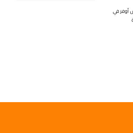
س أوفر في