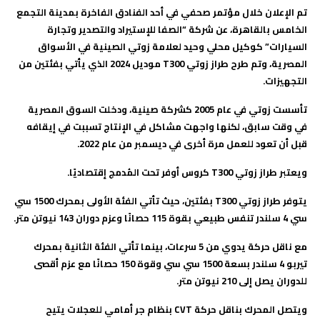
تم الإعلان خلال مؤتمر صحفي في أحد الفنادق الفاخرة بمدينة التجمع
الخامس بالقاهرة، عن شركة “الصفا للإستيراد والتصدير وتجارة
السيارات” كوكيل محلي وحيد لعلامة زوتي الصينية في الأسواق
المصرية، وتم طرح طراز زوتي
T300
موديل 2024 الذي يأتي بفئتين من
التجهيزات
.
تأسست زوتي في عام 2005 كشركة صينية، ودخلت السوق المصرية
في وقت سابق، لكنها واجهت مشاكل في الإنتاج تسببت في إيقافه
قبل أن تعود للعمل مرة أخرى في ديسمبر من عام 2022.
ويعتبر طراز زوتي
T300
كروس أوفر تحت المُدمج إقتصاديًا
.
يتوفر طراز زوتي
T300
بفئتين، حيث تأتي الفئة الأولى بمحرك 1500 سي
سي 4 سلندر تنفس طبيعي بقوة 115 حصانًا وعزم دوران 143 نيوتن متر.
مع ناقل حركة يدوي من 5 سرعات، بينما تأتي الفئة الثانية بمحرك
تيربو 4 سلندر بسعة 1500 سي سي وقوة 150 حصانًا مع عزم أقصى
للدوران يصل إلى 210 نيوتن متر.
ويتصل المحرك بناقل حركة
CVT
بنظام جر أمامي للعجلات يتيح