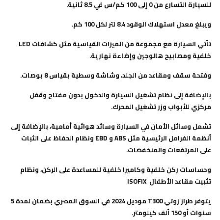
للسيارة التسارع من 0 إلى 100 كم/س في 8.5 ثانية.
ويبلغ معدل استهلاك الوقود 8.4 لتر لكل 100 كم
.
تأتي السيارة مع مجموعة من الميزات القياسية مثل كشافات
LED
خلفية ومصابيح هالوجين وإضاءة نهارية.
وفتحة سقف ومقاعد من الجلد، وشاشة وسطية بقياس 8 بوصات.
بالإضافة إلى نظام تشغيل السيارة والدخول بدون مفتاح وقفل
مركزي للأبواب وزر تشغيل المحرك
.
تشمل وسائل الأمان في السيارة وسائد هوائية أمامية، بالإضافة إلى
أنظمة الفرامل الرئيسية مثل
ABS
و
EBD
ونظام الحفاظ على الثبات
على المرتفعات والمنخفضات.
وحساسات ركن خلفية وكاميرا خلفية للمساعدة على الركن، ونظام
تثبيت مقاعد الأطفال
ISOFIX
يتوفر طراز زوتي
T300
موديل 2024 في السوق المصري بضمان لمدة 5
سنوات أو 150 ألف كيلومتر.