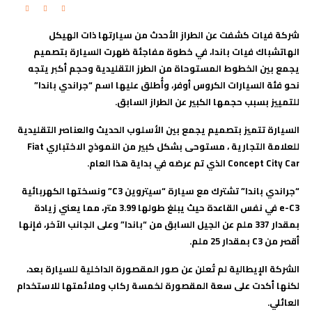
شركة فيات كشفت عن الطراز الأحدث من سيارتها ذات الهيكل
الهاتشباك فيات باندا، في خطوة مفاجئة ظهرت السيارة بتصميم
يجمع بين الخطوط المستوحاة من الطرز التقليدية وحجم أكبر يتجه
نحو فئة السيارات الكروس أوفر، وأُطلق عليها اسم “جراندي باندا”
للتمييز بسبب حجمها الكبير عن الطراز السابق
.
السيارة تتميز بتصميم يجمع بين الأسلوب الحديث والعناصر التقليدية
للعلامة التجارية ، مستوحى بشكل كبير من النموذج الاختباري
Fiat
Concept City Car
الذي تم عرضه في بداية هذا العام.
“جراندي باندا” تشترك مع سيارة “سيتروين
C3
” ونسختها الكهربائية
e-C3
في نفس القاعدة حيث يبلغ طولها 3.99 متر، مما يعني زيادة
بمقدار 337 ملم عن الجيل السابق من “باندا” وعلى الجانب الآخر، فإنها
أقصر من
C3
بمقدار 25 ملم.
الشركة الإيطالية لم تُعلن عن صور المقصورة الداخلية للسيارة بعد،
لكنها أكدت على سعة المقصورة لخمسة ركاب وملائمتها للاستخدام
العائلي.