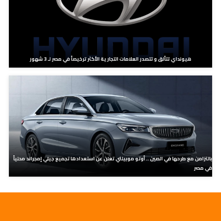
هيونداي تتألق و تتصدر العلامات التجارية الأكثر ترخيصاً في مصر لـ 3 شهور
بالتزامن مع طرحها في الصين .. أوتو موبيلتي تعلن عن استعدادها تجميع جيلي إمجراند محلياً
في مصر