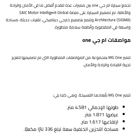
تجمع سيارة ام جي one بين مميزات عدة لتقدم أفضل ما في الأمان والراحة
والأناقة. تم تصميم السيارة على منصة SAIC Motor Intelligent Global
Architecture (SIGMA) وتتميز بتصميم خارجي ديناميكي، تقنيات حديثة، مساحة
واسعة في المقصورة وأنظمة سلامة متطورة.
مواصفات ام جي one
تتميز MG One بمجموعة من المواصفات المتطورة التي تم تصميمها لتعزيز
تجربة القيادة والراحة والأمان.
أبعاد السيارة
تتميز MG One بأبعادها الفسيحة. وهي كما يلي:
طولها الإجمالي 4.581 متر.
عرضها 1.871 متر.
ارتفاعها 1.617 متر.
مساحة التخزين الخلفية سعة تبلغ 336 لترًا مكعبًا.