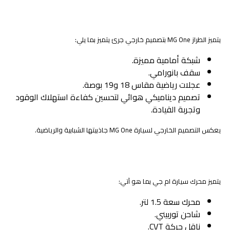
التصميم الخارجي
يتميز الطراز MG One بتصميم خارجي جرئ يتميز بما يلي:
شبكة أمامية مميزة.
سقف بانورامي.
عجلات رياضية مقاس 18 و19 بوصة.
تصميم ديناميكي هوائي لتحسين كفاءة استهلاك الوقود
وتجربة القيادة.
يعكس التصميم الخارجي لسيارة MG One جاذبيتها الشبابية والرياضية.
أداء السيارة
يتميز محرك سيارة ام جي بما هو آتي:
محرك سعة 1.5 لتر.
شاحن توربيني.
ناقل حركة CVT.