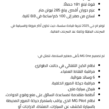
قوة تبلغ 181 حصانًا.
عزم دوران أقصى يبلغ 285 نيوتن متر.
تسارع من صفر إلى 100 كم/ساعة في 8.8 ثانية.
توفر ام جي 2025 تجربة قيادة سلسة، حيث تكون أكثر مرونة وانسيابية في
السرعات البطيئة وثابتة عند السرعات العالية.
السلامة والأمان
تم تصميم MG One بأعلى معايير السلامة، تتمثل في:
نظام الكبح التلقائي في حالات الطوارئ.
مراقبة النقاط العمياء.
6 وسائد هوائية.
مراقبة حركة المرور الخلفية.
هيكل سيارة متين.
أنظمة متقدمة لمساعدة السائق على منع وقوع الحوادث.
نظام MG Pilot الذي يراقب باستمرار حركة المرور المحيطة
بالسيارة للكشف عن السيارات، المشاة، الدراجات أو