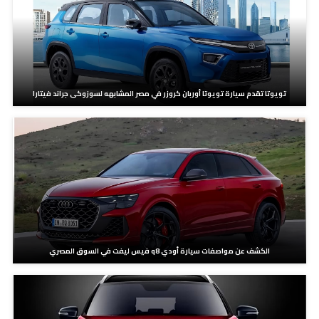
تويوتا تقدم سيارة تويوتا أوربان كروزر في مصر المشابهه لسوزوكى جراند فيتارا
الكشف عن مواصفات سيارة أودي q8 فيس ليفت في السوق المصري