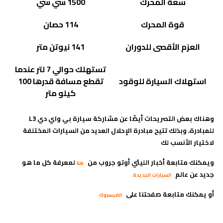
سعة المحرك
1500 سي سي
قوة المحرك
114 حصان
العزم الأقصى للدوران
141 نيوتن متر
تستهلك حوالي 7 لتر عندما
استهلاك السيارة للوقود
تقطع مسافة قدرها 100
كيلو متر
وهناك بعض التصريحات أيضًا عن مشاركة سيارة بي واي دي L3
للمبادرة، وبذلك تتيح مبادرة الإحلال العديد من السيارات المختلفة
لاختيار الأنسب لك
ويمكنك متابعة أخبار الليثي أوتو جروب من
لمعرفة كل ما هو
هنا
جديد عن عالم
السيارات الجديدة
أو يمكنك متابعة صفحتنا على
الفيسبوك
مدونات ذات صلة