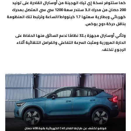
كما ستتوفر نسخة إي تيك الهجينة من أوسترال القادرة على توليد
200 حصان من محرك الـ3 سلندر سعة 1200 سي سي المتصل بمحرك
كهربائي وبطارية سعتها 1.7 كيلوواط/الساعة وترتبط تلك المنظومة
بناقل حركة دوج بوكس
.
وتأتي أوسترال مجهزة بـ32 نظامًا لدعم السائق منها الحفاظ على
الحارة المرورية ومثبت السرعة التفاعلي والفرامل التلقائية أثناء
الرجوع للخلف.
مدونات ذات صلة
فولفو تكشف عن طرازها الفاخر C40 الكهربائية بقوة 408 حصان