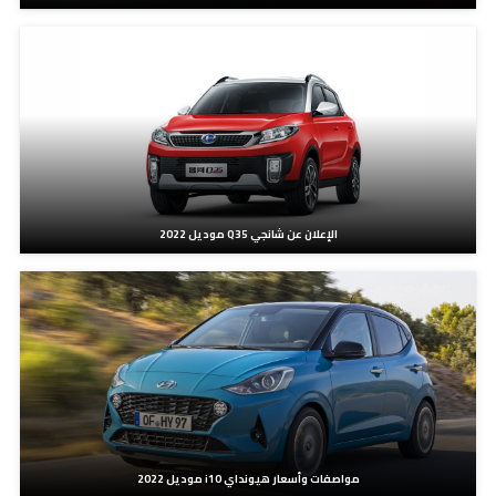
الإعلان عن شانجي Q35 موديل 2022
مواصفات وأسعار هيونداي i10 موديل 2022