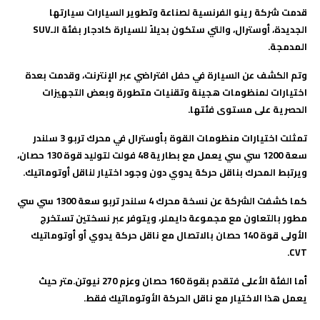
قدمت شركة رينو الفرنسية لصناعة وتطوير السيارات سيارتها
الجديدة، أوسترال، والتي ستكون بديلاً للسيارة كادجار بفئة الـ
SUV
المدمجة.
وتم الكشف عن السيارة في حفل افتراضي عبر الإنترنت، وقدمت بعدة
اختيارات لمنظومات هجينة وتقنيات متطورة وبعض التجهيزات
الحصرية على مستوى فئتها
.
تمثلت اختيارات منظومات القوة بأوسترال في محرك تربو 3 سلندر
سعة 1200 سي سي يعمل مع بطارية 48 فولت لتوليد قوة 130 حصان،
ويرتبط المحرك بناقل حركة يدوي دون وجود اختيار لناقل أوتوماتيك.
كما كشفت الشركة عن نسخة محرك 4 سلندر تربو سعة 1300 سي سي
مطور بالتعاون مع مجموعة دايملر، ويتوفر عبر نسختين تستخرج
الأولى قوة 140 حصان بالاتصال مع ناقل حركة يدوي أو أوتوماتيك
.
CVT
أما الفئة الأعلى فتقدم بقوة 160 حصان وعزم 270 نيوتن.متر حيث
يعمل هذا الاختيار مع ناقل الحركة الأوتوماتيك فقط.