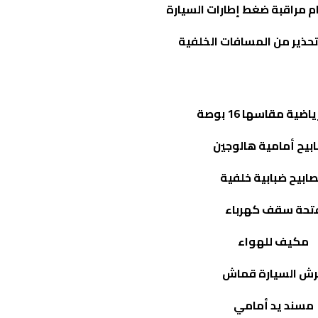
ام مراقبة ضغط إطارات السيارة
حذير من المسافات الخلفية
ضية مقاسها 16 بوصة
بيح أمامية هالوجين
ابيح ضبابية خلفية
تحة سقف كهرباء
مكيف للهواء
ش السيارة قماش
مسند يد أمامي