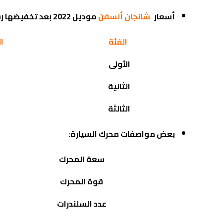
أسعار
شانجان ألسفن
موديل 2022 بعد تخفيضها رسميًا:
الفئة
ا
الأولى
الثانية
الثالثة
بعض مواصفات محرك السيارة:
سعة المحرك
قوة المحرك
عدد السلندرات