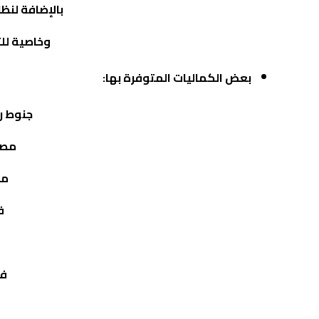
بالإضافة لنظ
وخاصية للت
بعض الكماليات المتوفرة بها:
جنوط ريا
مصا
مص
ف
فر