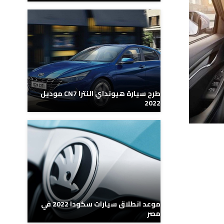
طرح سيارة هيونداي النترا CN7 موديل
2022
موعد انطلاق سيارات سكودا 2022 في
مصر