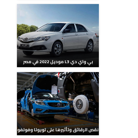
بي واي دي L3 موديل 2022 في مصر
نقص الرقائق وتأثيرها على تويوتا وفولفو