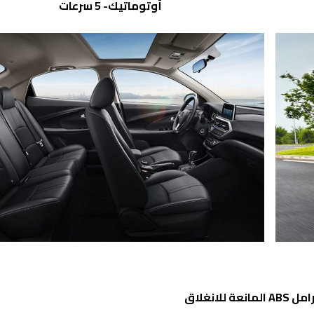
أوتوماتيك- 5 سرعات
رامل
ABS
المانعة للانغلاق