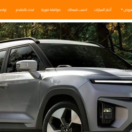
عروض
أخبار السيارات
احسب قسطك
موافقة فورية
ابحث بالمقدم
تواص