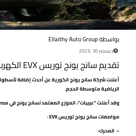
بواسطة
Ellaithy Auto Group
ديسمبر 30 ,2023
تقديم سانج يونج توريس EVX الكهربائية لمصر 2024
أعلنت شركة سانج يونج الكورية عن أحدث إضافة لأسطوله
الرياضية متوسطة الحجم.
وقد أعلنت “عربيات”، الموزع المعتمد لسانج يونج في مصر، 
مواصفات سانج يونج توريس
EVX
:
–
المحرك: