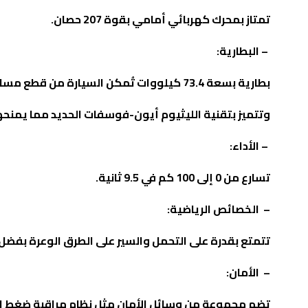
تمتاز بمحرك كهربائي أمامي بقوة 207 حصان
.
–
البطارية:
بطارية بسعة 73.4 كيلووات تُمكن السيارة من قطع مسافة تصل إلى 500 كم بشحنة كاملة.
وتتميز بتقنية الليثيوم أيون-فوسفات الحديد مما يمنحها مد
–
الأداء:
تسارع من 0 إلى 100 كم في 9.5 ثانية
.
–
الخصائص الرياضية:
تتمتع بقدرة على التحمل والسير على الطرق الوعرة بفضل خلوصها
–
الأمان:
تضم مجموعة من وسائل الأمان مثل نظام مراقبة ضغط الإط