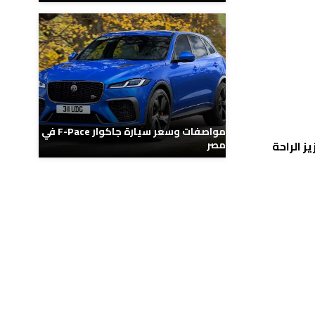
مواصفات وسعر سيارة جاكوار F-Pace في
عصا القيادة التقليدية بوحدة صغيرة تعمل بنظام “Shift by Wire” لتعزيز الراحة
مصر