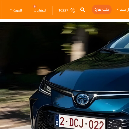
0
ل معنا
طلب سيارة
16227
المقارنات
العربية