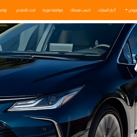
عروض
أخبار السيارات
احسب قسطك
موافقة فورية
ابحث بالمقدم
تواص