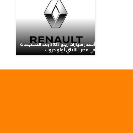
أسعار سيارات رينو 2025 بعد التخفيضات
في مصر | الليثي أوتو جروب