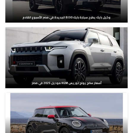
وكيل بايك يطرح سيارة بايك BJ30 الجديدة في مصر الأسبوع القادم
أسعار سانج يونج توريس KGM موديل 2025 في مصر