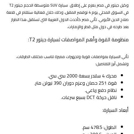
وكيل جيتور في مصر يعزم على إطلاق سيارة SUV متوسطة الحجم جيتور T2
في السوق المحلي يوم 4 نوفمبر المقبل، وذلك خلال فعالية ستقام في قلعة
صلاح الدين الأيوبي. تأتي مصر كأحدث الدول العربية التي تستقبل هذا الطراز
بعد طرحه في دول مثل قطر والإمارات.
منظومة القوة وأهم المواصفات لسيارة جيتور T2:
تأتي السيارة بمواصفات قوية وتجهيزات مميزة تناسب مختلف الطرقات،
وتشمل أبرز التفاصيل:
محرك 4 سلندر بسعة 2000 سي سي.
قوة 251 حصان وعزم دوران 390 نيوتن متر.
نظام دفع رباعي.
ناقل حركة DCT بسبع سرعات.
أبعاد السيارة:
الطول: 478.5 سم.