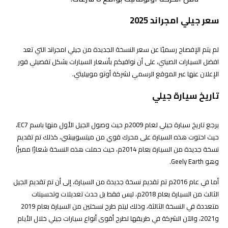
سعر جيلي امجراند 2025
لم يتم الإفصاح رسميًا عن سعر النسخة الجديدة من جيلي امجراند التي تعد
افضل السيارات الصيني، على أن نوافيكم بأسعار السيارات بشكل تفصيلي فور
الإعلان عنها عبر الموقع الرسمي لشركة أوتو موبيليتي.
تاريخ سيارة جيلي
يرجع تاريخ سيارة جيلي لعام 2009م حيث وصول الجيل الأول منها باسم EC7،
حيث احتوت هذه السيارة على محرك قوي من ميتسوبيشي، كذلك تم تقديم
نسخة جديدة من السيارة بعام 2014م، حيث حملت هذه النسخة شعارًا مميزًا
وهو Geely Earth.
أما في عام 2016م تم تقديم نسخة جديدة من السيارة، إلى أن تم تقديم الجيل
الثالث من السيارة بعام 2018م، ليس فقط بل حدث تعديلات وتحسينات
متعددة في النسخة الثالثة، وذلك ليتم طرح نسختين من السيارة بعام 2019
و2021، والآن الشركة في طريقها لطرح أقوى أنواع سيارات جيلي خلال الأيام