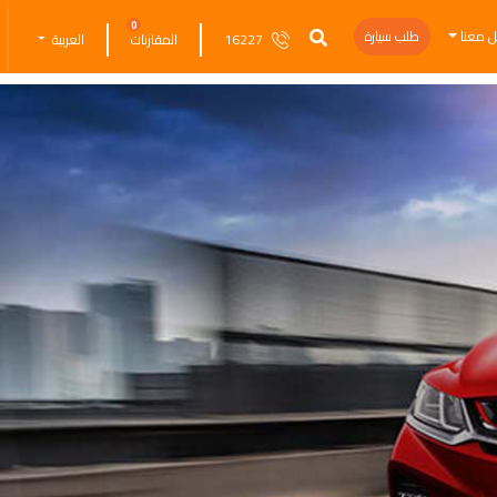
0
ل معنا
طلب سيارة
16227
المقارنات
العربية