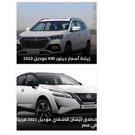
زيادة أسعار جيتور X95 موديل 2022
انطلاق نيسان قاشقاي موديل 2022 قريبًا
في مصر