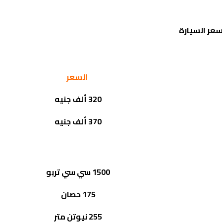
عر السيارة
السعر
320 ألف جنيه
370 ألف جنيه
1500 سي سي تربو
175 حصان
255 نيوتن متر