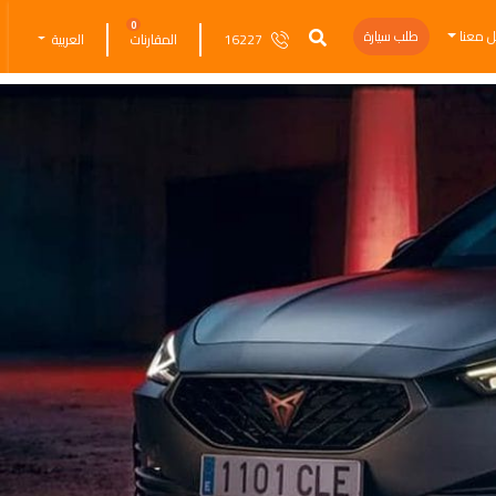
0
ل معنا
طلب سيارة
16227
المقارنات
العربية