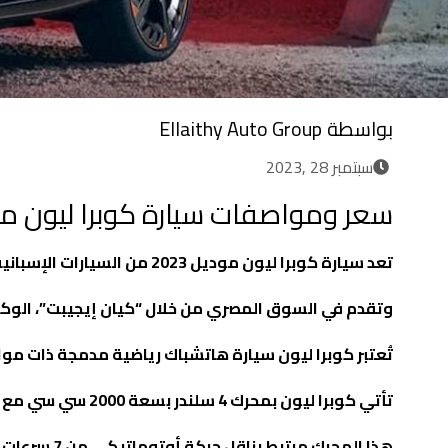
بواسطة
Ellaithy Auto Group
سبتمبر 28 ,2023
سعر ومواصفات سيارة كوبرا ليون موديل
تعد سيارة كوبرا ليون موديل 2023 من السيارات الإسبانية الأصيلة، حيث تم تصميمها وتطويرها بالكامل في إسبانيا.
وتقدم في السوق المصري من خلال “كيان إيجيبت”، الوكي
تُعتبر كوبرا ليون سيارة هاتشباك رياضية مدمجة ذات موا
تأتي كوبرا ليون بمحرك 4 سلندر بسعة 2000 سي سي مع تيربو، يولد قوة تبلغ 190 حصانًا وعزم دوران يصل إلى 320 نيوتن متر.
هذا المحرك مرتبط بناقل حركة أوتوماتيكي من 7 سرعات من نوع