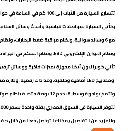
تتسارع السيارة من الثبات إلى 100 كم في الساعة في حوالي 7.4 ثانية، ويبلغ معدل استهلاك الوقود حوالي 7 لترات لكل 100 كيلومتر.
وتأتي السيارة بمواصفات قياسية وأحدث وسائل السلام
مع 6 وسائد هوائية، ونظام مراقبة ضغط الإطارات، ونظام الفرامل المانعة للانزلاق
ونظام التوازن الإلكتروني
EBD
، ونظام التحكم في الجر
rol
تأتي كوبرا ليون أيضًا مجهزة بميزات فاخرة ووسائل ترفيهية،
ومصابيح
LED
أمامية وخلفية، وعدادات رقمية، وطارة متع
وتتميز بواجهة وسطية بحجم 12 بوصة متصلة بنظام صوتي يتضمن 9 سماعات فاخرة.
تتوفر السيارة في السوق المصري بفئة واحدة بسعر 1.695.000 جنيه.
وللمزيد من التفاصيل يمكنك التواصل معنا من خلال صفح