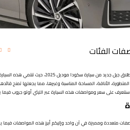
عار ومواصفات الفئات
أعلن الوكيل الرسمي لعلامة سكودا في السوق المحلي عن انطلاق جيل جديد من سيارة سكودا موديل 25
لمتطورة، الأناقة، المساحة المناسبة وغيرها، مما يجعلها تمنح قائدها
 سنتعرف على سعر ومواصفات هذه السيارة عبر الليثي أوتو جروب فيما ي
ة
فات متعددة ومميزة في آن واحد وإليكم أبرز هذه المواصفات فيما يل