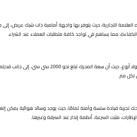
لعلامة التجارية، حيث يتوفر بها واجهة أمامية ذات شبك عريض، إلى ج
الكفاءة، مما يساهم في تواجد كافة متطلبات العملاء عند الشراء.
يتمتع المحرك بالأداء الديناميكي الذي يوفر للقائد تجربة قيادة ولا أروع، حيث أن سعة المحرك تبلغ نح
 تجربة قيادة سلسة وآمنة تمامًا، حيث يوجد وسائد هوائية يمكن إلغا
إطارات، مثبت السرعة، أنظمة إنذار عند السرقة وغيرها.