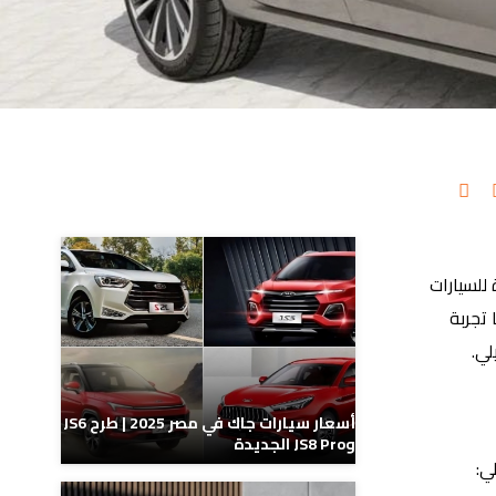
مدونات ذات صلة
20، حيث تنتمي هذه السيارة للسيارات
 تجربة
لي.
أسعار سيارات جاك في مصر 2025 | طرح JS6
وJS8 Pro الجديدة
ي: