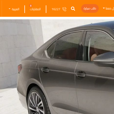
0
ل معنا
طلب سيارة
16227
المقارنات
العربية