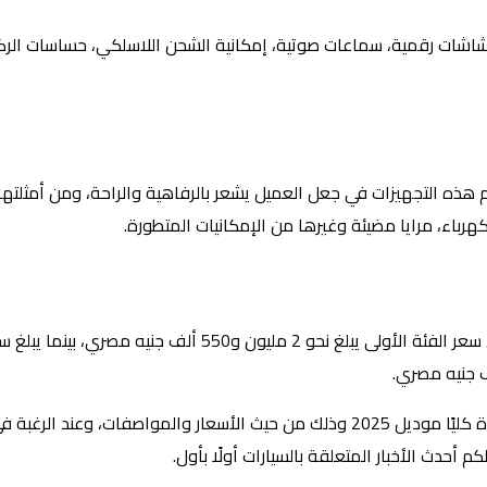
اشات رقمية، سماعات صوتية، إمكانية الشحن اللاسلكي، حساسات الركن،
هم هذه التجهيزات في جعل العميل يشعر بالرفاهية والراحة، ومن أمثلتها
كهرباء، مرايا مضيئة وغيرها من الإمكانيات المتطورة.
مثلما وضحنا لكم أن سيارة سكودا سوبيرب تأتي بفئتين، حيث أن سعر الفئة الأولى يبلغ نحو 2 مليون و550 ألف جن
وفرنا لكم أبرز التفاصيل المتعلقة بسيارة سكودا سوبيرب الجديدة كليًا موديل 2025 وذلك من حيث الأسعار والمواصفات، 
كم أحدث الأخبار المتعلقة بالسيارات أولًا بأول.