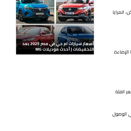
 المرايا
أسعار سيارات ام جي في مصر 2025 بعد
التخفيضات | أحدث موديلات MG
 الإضاءة
يه مصري، بينما يبلغ سعر الفئة
وعند الرغبة في الوصول