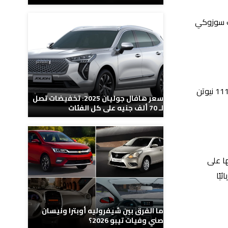
ات سوزوكي
تشتمل السيارة على محرك قوي سعته تبلغ نحو 1.2 لتر، بينما يقوم المحرك بتوليد قوة تصل إلى 80 حصان، وأخيرًا عزم الدوران يصل إلى 111 نيوتن
سعر هافال جوليان 2025: تخفيضات تصل
لـ 70 ألف جنيه على كل الفئات
ها على
ئيًا
ما الفرق بين شيفروليه أوبترا ونيسان
صني وفيات تيبو 2026؟