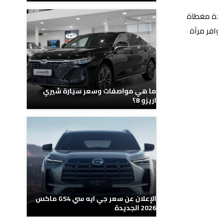
دة مغطاة
افر مرآة
ما هي مواصفات وسعر سيارة شيري
اريزو 8؟
الإعلان عن سعر جي ايه سي GS4 ماكس
2026 الجديدة