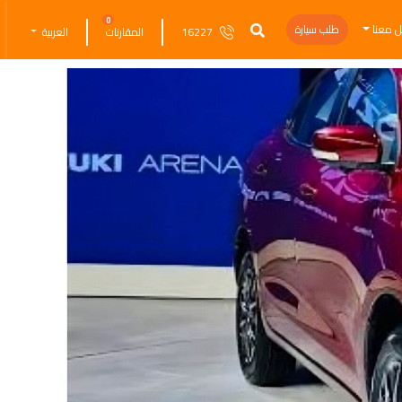
0
ل معنا
طلب سيارة
16227
المقارنات
العربية