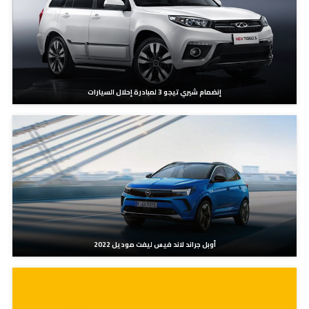
إنضمام شيري تيجو 3 لمبادرة إحلال السيارات
أوبل جراند لاند فيس ليفت موديل 2022