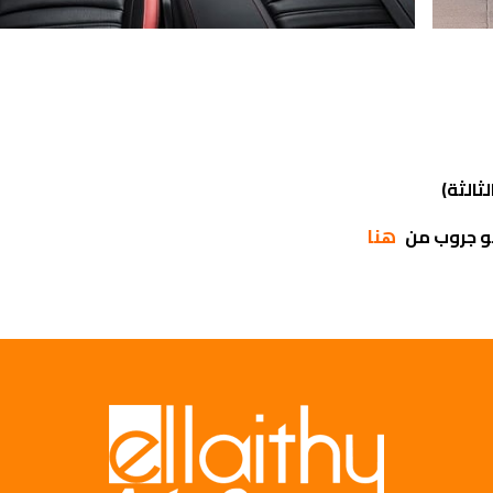
ثالثة)
هنا
وتو جروب من