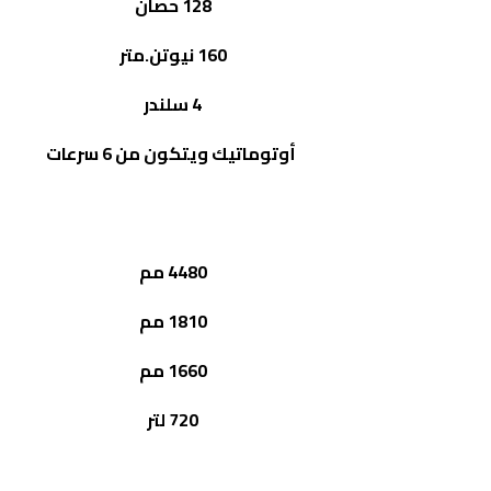
128 حصان
160 نيوتن.متر
4 سلندر
أوتوماتيك ويتكون من 6 سرعات
4480 مم
1810 مم
1660 مم
720 لتر