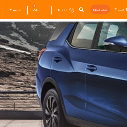
0
ل معنا
طلب سيارة
16227
المقارنات
العربية