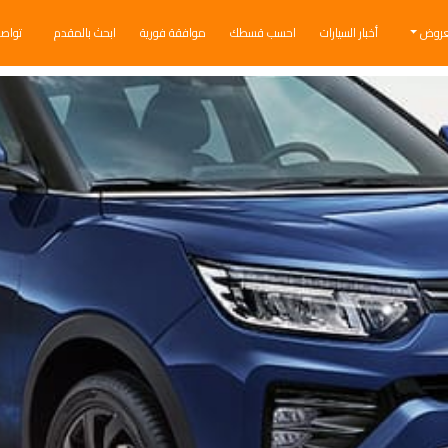
عروض
أخبار السيارات
احسب قسطك
موافقة فورية
ابحث بالمقدم
تواص