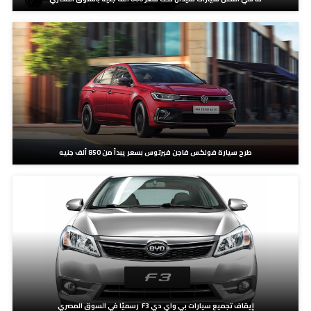
طرح سيارة فولكس فاجن فيرتوس بسعر يبدأ من 850 ألف جنيه
إيقاف تجميع سيارات بي واي دي F3 رسميًا في السوق المصري