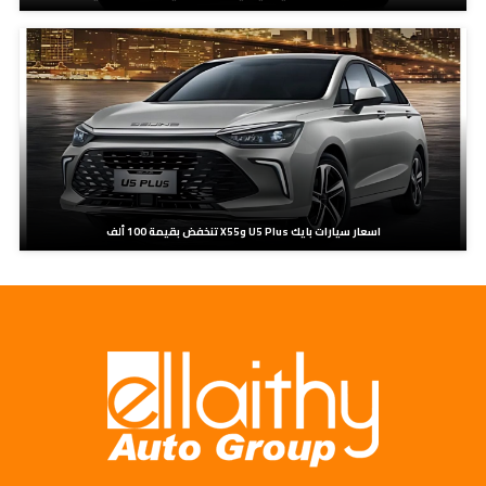
اسعار سيارات بايك U5 Plus وX55 تنخفض بقيمة 100 ألف