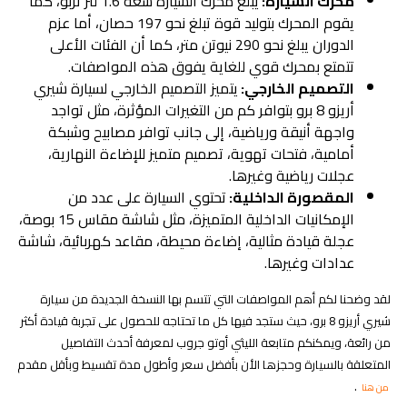
محرك السيارة:
يبلغ محرك السيارة سعة 1.6 لتر تربو، كما
يقوم المحرك بتوليد قوة تبلغ نحو 197 حصان، أما عزم
الدوران يبلغ نحو 290 نيوتن متر، كما أن الفئات الأعلى
تتمتع بمحرك قوي للغاية يفوق هذه المواصفات.
التصميم الخارجي:
يتميز التصميم الخارجي لسيارة شيري
أريزو 8 برو بتوافر كم من التغيرات المؤثرة، مثل تواجد
واجهة أنيقة ورياضية، إلى جانب توافر مصابيح وشبكة
أمامية، فتحات تهوية، تصميم متميز للإضاءة النهارية،
عجلات رياضية وغيرها.
المقصورة الداخلية:
تحتوي السيارة على عدد من
الإمكانيات الداخلية المتميزة، مثل شاشة مقاس 15 بوصة،
عجلة قيادة مثالية، إضاءة محيطة، مقاعد كهربائية، شاشة
عدادات وغيرها.
لقد وضحنا لكم أهم المواصفات التي تتسم بها النسخة الجديدة من سيارة
شيري أريزو 8 برو، حيث ستجد فيها كل ما تحتاجه للحصول على تجربة قيادة أكثر
من رائعة، ويمكنكم متابعة الليثي أوتو جروب لمعرفة أحدث التفاصيل
المتعلقة بالسيارة وحجزها الأن بأفضل سعر وأطول مدة تقسيط وبأقل مقدم
.
من هنا