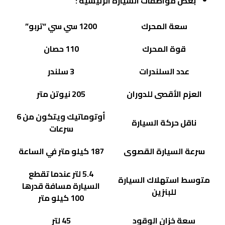
بعض مواصفات السيارة الرئيسية :
سعة المحرك
1200 سي سي “تربو”
قوة المحرك
110 حصان
عدد السلندرات
3 سلندر
العزم الأقصى للدوران
205 نيوتن متر
أوتوماتيك ويتكون من 6
ناقل حركة السيارة
سرعات
سرعة السيارة القصوى
187 كيلو متر في الساعة
5.4 لتر عندما تقطع
متوسط استهلاك السيارة
السيارة مسافة قدرها
للبنزين
100 كيلو متر
سعة خزان الوقود
45 لتر