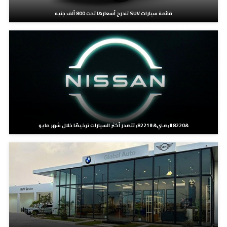
قائمة سيارات SUV تندرج أسعارها تحت 800 ألف جنيه
&#8220;صني&#8221; تتصدر أكثر السيارات ترخيصًا خلال شهر مايو