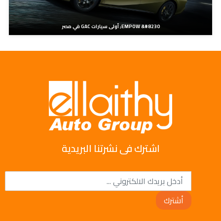
EMPOW &#8230; أولى سيارات GAC في مصر
اشترك فى نشرتنا البريدية
أشترك