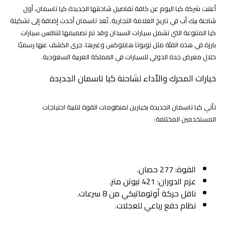
أعلنت شركة كيا اليوم عن كافة تفاصيل شاحنتها الجديدة كيا تاسمان، أول
شاحنة بيك أب في تاريخ العلامة التجارية. تُعد تاسمان أحدث إضافة إلى تشكيلة
كيا المتنوعة التي تشمل سيارات السيدان وقد تم تصميمها لتنافس سيارات
بارزة في هذه الفئة مثل تويوتا هايلوكس وغيرها. جرى الكشف عنها رسميًا
خلال معرض جدة الدولي للسيارات في المملكة العربية السعودية.
خيارات المحرك والأداء لشاحنة كيا تاسمان الجديدة
تأتي كيا تاسمان الجديدة بخيارين لمنظومات القوة لتلبية احتياجات
المستخدمين المختلفة:
الأول
: محرك بنزين سعة 2.5 لتر تيربو
القوة: 277 حصان.
عزم الدوران: 421 نيوتن متر.
ناقل حركة أوتوماتيكي من 8 سرعات.
نظام دفع رباعي للعجلات.