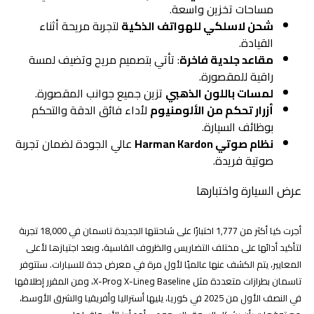
مساحات تخزين واسعة.
شحن لاسلكي للهواتف الذكية
لتجربة مريحة أثناء
القيادة.
مقاعد جلدية فاخرة
: تأتي بتصميم مريح وتضيف لمسة
راقية للمقصورة.
لمسات باللون الذهبي
تزين جميع جوانب المقصورة.
أزرار تحكم من الألومنيوم
لأداء فائق الدقة والتحكم
بوظائف السيارة.
نظام صوتي Harman Kardon
عالي الجودة لضمان تجربة
صوتية فريدة.
عرض السيارة واختبارها
أجرت كيا أكثر من 1,777 اختبارًا على شاحنتها الجديدة تاسمان في 18,000 تجربة
لتأكيد أدائها على مختلف التضاريس والظروف القاسية، وبعد اجتيازها لأعلى
المعايير، يتم الكشف عنها عالميًا لأول مرة في معرض جدة للسيارات. ستتوفر
تاسمان بطرازات متعددة مثل Baseline وX-Line وX-Pro، ومن المقرر إطلاقها
في النصف الأول من 2025 في كوريا، يليها أستراليا وأفريقيا والشرق الأوسط،