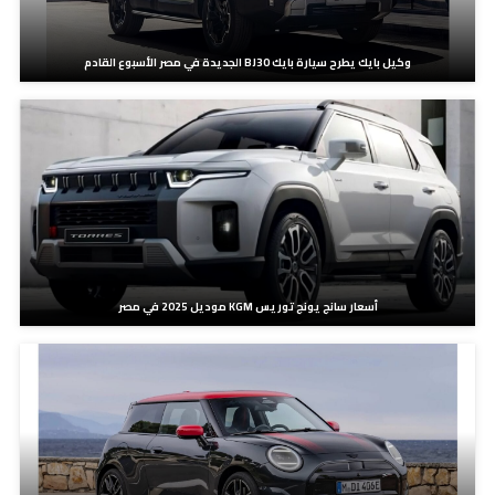
وكيل بايك يطرح سيارة بايك BJ30 الجديدة في مصر الأسبوع القادم
أسعار سانج يونج توريس KGM موديل 2025 في مصر