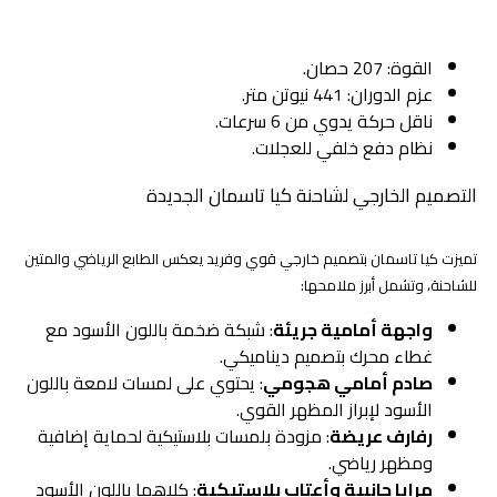
الثاني
: محرك ديزل رباعي الأسطوانات بسعة 2.2 لتر تيربو
القوة: 207 حصان.
عزم الدوران: 441 نيوتن متر.
ناقل حركة يدوي من 6 سرعات.
نظام دفع خلفي للعجلات.
التصميم الخارجي لشاحنة كيا تاسمان الجديدة
تميزت كيا تاسمان بتصميم خارجي قوي وفريد يعكس الطابع الرياضي والمتين
للشاحنة، وتشمل أبرز ملامحها:
واجهة أمامية جريئة
: شبكة ضخمة باللون الأسود مع
غطاء محرك بتصميم ديناميكي.
صادم أمامي هجومي
: يحتوي على لمسات لامعة باللون
الأسود لإبراز المظهر القوي.
رفارف عريضة
: مزودة بلمسات بلاستيكية لحماية إضافية
ومظهر رياضي.
مرايا جانبية وأعتاب بلاستيكية
: كلاهما باللون الأسود