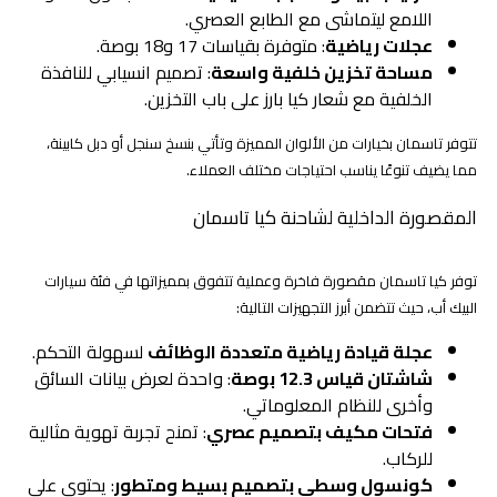
اللامع ليتماشى مع الطابع العصري.
عجلات رياضية
: متوفرة بقياسات 17 و18 بوصة.
مساحة تخزين خلفية واسعة
: تصميم انسيابي للنافذة
الخلفية مع شعار كيا بارز على باب التخزين.
تتوفر تاسمان بخيارات من الألوان المميزة وتأتي بنسخ سنجل أو دبل كابينة،
مما يضيف تنوعًا يناسب احتياجات مختلف العملاء.
المقصورة الداخلية لشاحنة كيا تاسمان
توفر كيا تاسمان مقصورة فاخرة وعملية تتفوق بمميزاتها في فئة سيارات
البيك أب، حيث تتضمن أبرز التجهيزات التالية:
عجلة قيادة رياضية متعددة الوظائف
لسهولة التحكم.
شاشتان قياس 12.3 بوصة
: واحدة لعرض بيانات السائق
وأخرى للنظام المعلوماتي.
فتحات مكيف بتصميم عصري
: تمنح تجربة تهوية مثالية
للركاب.
كونسول وسطي بتصميم بسيط ومتطور
: يحتوي على