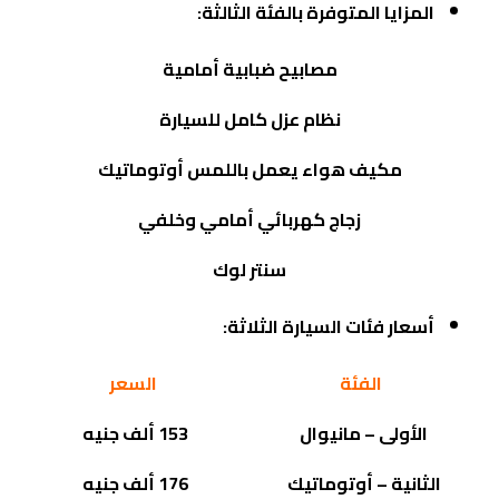
المزايا المتوفرة بالفئة الثالثة:
مصابيح ضبابية أمامية
نظام عزل كامل للسيارة
مكيف هواء يعمل باللمس أوتوماتيك
زجاج كهربائي أمامي وخلفي
سنتر لوك
أسعار فئات السيارة الثلاثة:
الفئة
السعر
الأولى – مانيوال
153 ألف جنيه
الثانية – أوتوماتيك
176 ألف جنيه