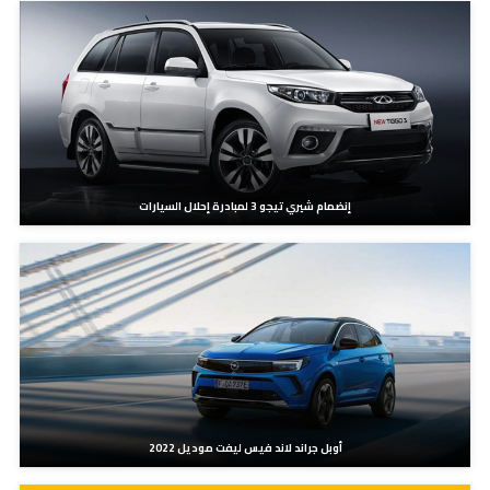
إنضمام شيري تيجو 3 لمبادرة إحلال السيارات
أوبل جراند لاند فيس ليفت موديل 2022