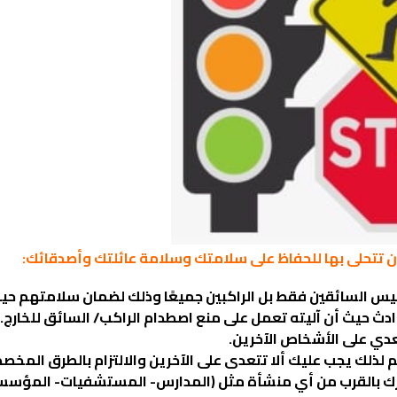
ن تتحلى بها للحفاظ على سلامتك وسلامة عائلتك وأصدقائك:
وليس السائقين فقط بل الراكبين جميعًا وذلك لضمان سلامتهم حيث
وادث حيث أن آليته تعمل على منع اصطدام الراكب/ السائق للخارج.
تعدي على الأشخاص الآخرين.
ذلك يجب عليك ألا تتعدى على الآخرين والالتزام بالطرق المخص
ورك بالقرب من أي منشأة مثل (المدارس- المستشفيات- المؤس