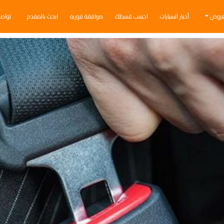
عروض
أخبار السيارات
احسب قسطك
موافقة فورية
ابحث بالمقدم
تواص