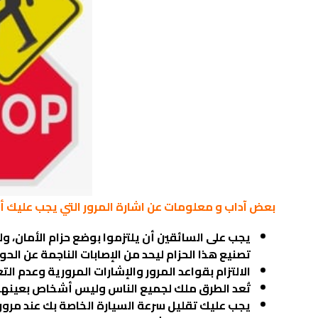
بعض آداب و معلومات عن اشارة المرور التي يجب عليك أ
يجب على السائقين أن يلتزموا بوضع حزام الأمان، 
تصنيع هذا الحزام ليحد من الإصابات الناجمة عن الح
الالتزام بقواعد المرور والإشارات المرورية وعدم ال
تُعد الطرق ملك لجميع الناس وليس أشخاص بعينهم ل
يجب عليك تقليل سرعة السيارة الخاصة بك عند مر