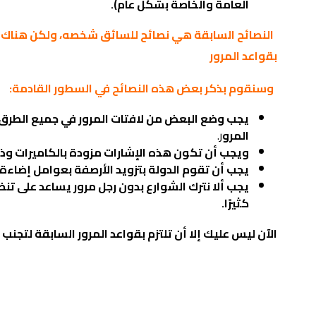
العامة والخاصة بشكل عام).
النصائح السابقة هي نصائح للسائق شخصه، ولكن هناك بع
بقواعد المرور
وسنقوم بذكر بعض هذه النصائح في السطور القادمة:
يجب وضع البعض من لافتات المرور في جميع الطرق ب
المرو
ر.
ويجب أن تكون هذه الإشارات مزودة بالكاميرات وذلك
يجب أن تقوم الدولة بتزويد الأرصفة بعوامل إضاءة
يجب ألا نترك الشوارع بدون رجل مرور يساعد على 
كثيرًا.
الآن ليس عليك إلا أن تلتزم بقواعد المرور السابقة لتجن