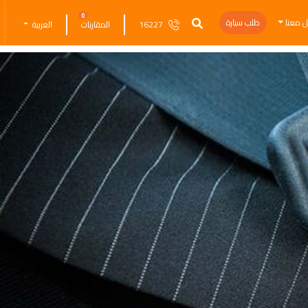
0
ل معنا
طلب سيارة
16227
المقارنات
العربية