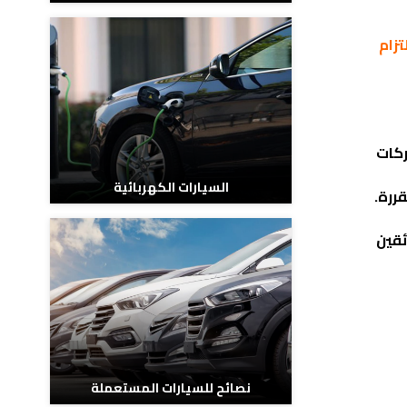
زام
ركات
السيارات الكهربائية
ررة.
ئقين
نصائح للسيارات المستعملة