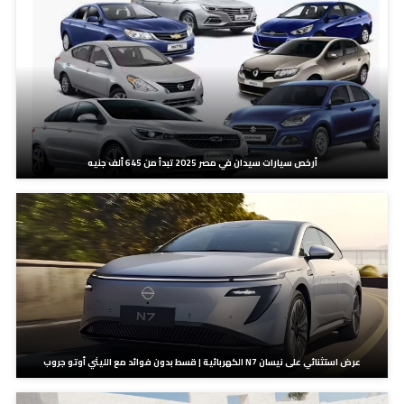
أرخص سيارات سيدان في مصر 2025 تبدأ من 645 ألف جنيه
عرض استثنائي على نيسان N7 الكهربائية | قسط بدون فوائد مع الليثي أوتو جروب