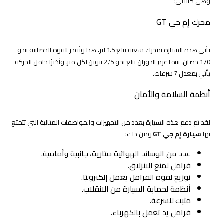
وهي كالآتي:
محرك إم جي GT
تأتي هذه السيارة بمحرك سعته تبلغ 1.5 لتر، هذا وتُقدر القوة الحصانية بنحو
170 حصان، بينما عزم الدوران يبلغ نحو 275 نيوتن لكل متر، وأخيرًا حامل الحركة
يأتي بمعدل 7 سرعات.
أنظمة السلامة والأمان
لقد تم دعم هذه السيارة بعدد من التجهيزات والمواصفات المثالية التي تتمتع
بها
سيارة إم جي GT
ومن ذلك:
عدد من الوسائد الهوائية ستارية، جانبية وأمامية.
فرامل لمنع الانزلاق.
توزيع لقوة الفرامل يعمل إلكترونيًا.
أنظمة لحماية السيارة من الانقلاب.
مثبت للسرعة.
فرامل يد تعمل بالكهرباء.