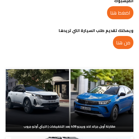
الفيسبوك
اضغط هنا
ويمكنك تقديم طلب السيارة التي تريدها
من هنا
مدونات ذات صلة
مقارنة أوبل جراند لاند وبيجو 408 بعد التخفيضات | الليثي أوتو جروب