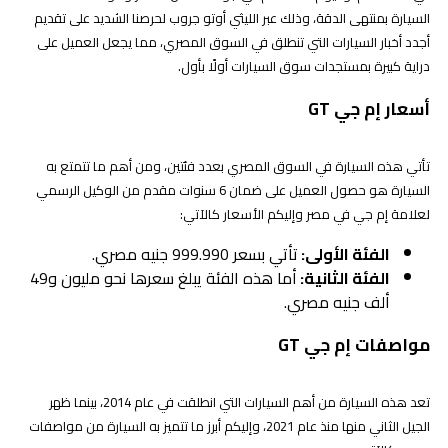
السيارة بمنتهى الدقة، وذلك عبر الليثي أوتو جروب لحرصنا الشديد على تقديم
أجدد أخبار السيارات التي تنطلق في السوق المصري، مما يجعل العميل على
دراية كبيرة بمستجدات سوق السيارات أولًا بأول.
أسعار إم جي GT
تأتي هذه السيارة في السوق المصري بعدد فئتين، ومن أهم ما تتمتع به
السيارة هو حصول العميل على ضمان 6 سنوات مقدم من الوكيل الرسمي
لعلامة إم جي في مصر وإليكم الأسعار كالآتي:
الفئة الأولى:
تأتي بسعر 999.990 جنيه مصري.
الفئة الثانية:
أما هذه الفئة يبلغ سعرها نحو مليون و49
ألف جنيه مصري.
مواصفات إم جي GT
تعد هذه السيارة من أهم السيارات التي انطلقت في عام 2014، بينما ظهر
الجيل الثاني منها منذ عام 2021، وإليكم أبرز ما تتميز به السيارة من مواصفات