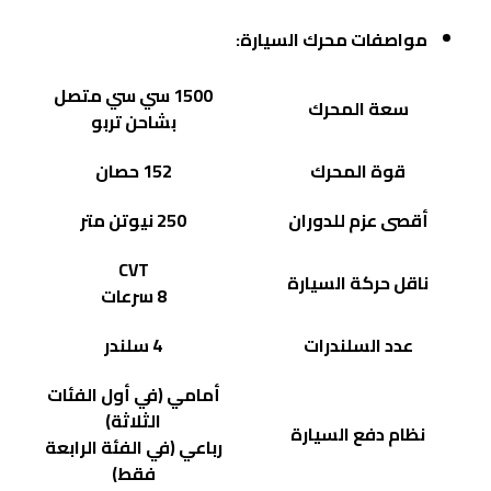
مواصفات محرك السيارة:
1500 سي سي متصل
سعة المحرك
بشاحن تربو
قوة المحرك
152 حصان
أقصى عزم للدوران
250 نيوتن متر
CVT
ناقل حركة السيارة
8 سرعات
عدد السلندرات
4 سلندر
أمامي (في أول الفئات
الثلاثة)
نظام دفع السيارة
رباعي (في الفئة الرابعة
فقط)