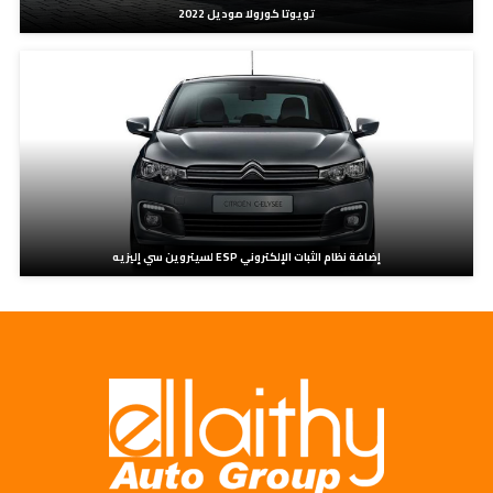
تويوتا كورولا موديل 2022
إضافة نظام الثبات الإلكتروني ESP لسيتروين سي إليزيه