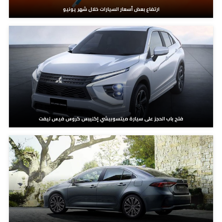
ارتفاع بعض أسعار السيارات خلال شهر يونيو
فتح باب الحجز على سيارة ميتسوبيشي إكليبس كروس فيس ليفت