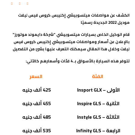
الكشف عن مواصفات ميتسوبيشي إكليبس كروس فيس ليفت
موديل 2022 الجديدة رسميًا
قام الوكيل الخاص بسيارات ميتسوبيشي “شركة دايموند موتورز”
بالإعلان عن أسعار ومواصفات ميتسوبيشي إكليبس كروس فيس
ليفت وخلال هذا المقال سيمكنك التعرف عليها بشئ من التفصيل
تتوفر هذه السيارة بالأسواق بـ 4 فئات وأسعارهم كالآتي:
الفئة
السعر
الأولى –
Insport GLX
425 ألف جنيه
الثانية –
Inspire GLS
455 ألف جنيه
الثالثة –
Instyle GLS
485 ألف جنيه
الرابعة –
Infinity GLS
535 ألف جنيه