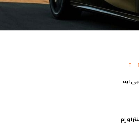
جي ايه
را و إم