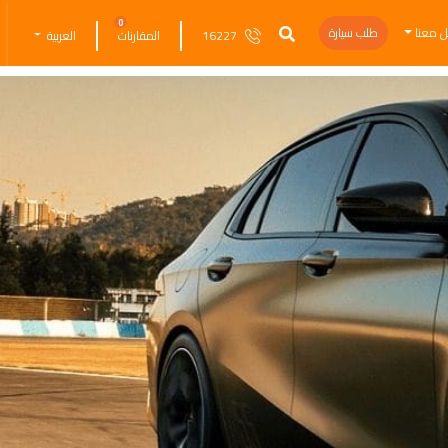
0
ل معنا
طلب سيارة
16227
المقارنات
العربية