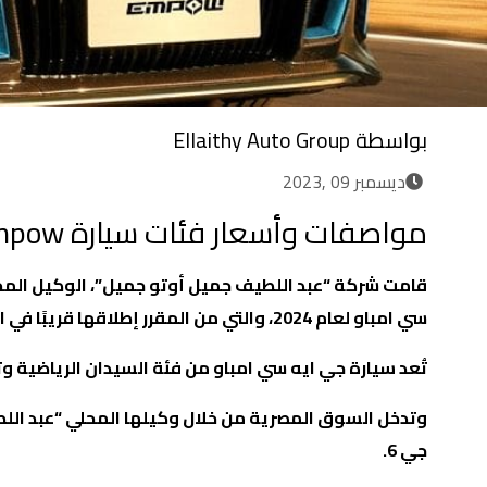
بواسطة
Ellaithy Auto Group
ديسمبر 09 ,2023
مواصفات وأسعار فئات سيارة GAC Empow في مصر
قامت شركة “عبد اللطيف جميل أوتو جميل”، الوكيل المح
سي امباو لعام 2024، والتي من المقرر إطلاقها قريبًا في الأسواق المصرية
تُعد سيارة جي ايه سي امباو من فئة السيدان الرياضية و
وتدخل السوق المصرية من خلال وكيلها المحلي “عبد اللط
جي 6.