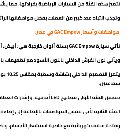
تتميز هذه الفئة من السيارات الرياضية بفرادتها، مما يش
وتجذب انتباه عدد كبير من العملاء بفضل مواصفاتها الرائ
مواصفات وأسعار GAC Empow في مصر:
تأتي سيارة
GAC Empow
بستة ألوان خارجية هي: أبيض، أس
ويأتي لون الفرش الداخلي باللون الأسود مع تطعيمات بالل
يتميز التصميم الداخلي بشاشة وسطية بمقاس 10.25 بوصة، وشاشة عدادات
سماعتين
.
تتضمن الفئة الأولى مصابيح
LED
أمامية، وإشارات انعطاف ف
الفئة الثانية تأتي بنفس المواصفات بالإضافة إلى إضاءة
D
وفتحة سقف كهربائية مع خاصية استشعار الأجسام، ونظام صوتي من 6 سماعات، 