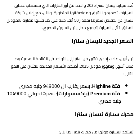
تُعد سيارة نيسان سنترا 2025 واحدة من أبرز الطرازات التي تستقطب عشاق
السيارات بتصميمها الأنيق ومواصفاتها المتطورة. والآن، مع إعلان شركة
نيسان عن تخفيض سعرها بمقدار 50 ألف جنيه على كلا فئتيها مقارنة بالموديل
السابق. تأتي السيارة بتجميع محلي في السوق المصري.
السعر الجديد لنيسان سنترا
في أبريل، عادت إحدى فئتين من سنترا إلى التواجد في القائمة الرسمية بعد
غياب أشهر. وبظهور موديل 2025، أصبحت الأسعار الجديدة للفئتين على النحو
التالي:
فئة Highline
: بسعر يقارب ال 949000 جنيه مصري
فئة Premium
(بإكسسوارات)
: سعرها حوالي 1049000
جنيه مصري
محرك سيارة نيسان سنترا
تستمد السيارة قوتها من محرك يتميز بما يلي: