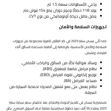
رباعي الأسطوانات بسعة 1.5 لتر.
يولد 118 حصانًا وعزم دوران يبلغ 154 نيوتن متر.
يتصل بناقل حركة أوتوماتيكي من نوع CVT.
تجهيزات السلامة والأمان
كما تأتي نيسان سنترا 2025 في كلا الفئتين مُعززة بمجموعة من تجهيزات
السلامة والأمان الأساسية، بالإضافة إلى أنظمة مساعدة السائق أثناء
القيادة، وتشمل:
وسائد هوائية لكلًا من السائق والراكب الأمامي.
نظام فرامل مانعة للانغلاق (ABS).
توزيع إلكتروني لقوة الفرامل (EBD).
مساعد الفرامل (BA).
نظام يعمل على منع تشغيل المحرك؛ لحماية السيارة من
السرقة.
باستمرارية نيسان في تقديم الجودة والابتكار، يعد تخفيض سعر سيارة سنترا
2025 بمقدار 50 ألف جنيه خطوة استراتيجية ملفتة تجاه السوق المصري. يظل