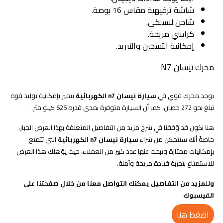
شاشة ترفيهية مقاس 16 بوصة.
شاحن لاسلكي.
كراسي مريحة.
إمكانية التسخين والتبريد.
محرك نيسان N7
يوجد محرك قوي في
سيارة
نيسان n7 الكهربائية
يتميز بإمكانية توليد قوة
تبلغ نحو 272 حصان، كما أن السيارة متوفرة بمدى قدره 625 كيلو متر.
هنا نكون قد وُفقنا في شرح مزيد من التفاصيل المتعلقة بهذا العرض الجبار،
خاصةً أنك ستتمكن من شراء
سيارة
نيسان n7 الكهربائية
التي تتمتع
بإمكانيات ممتازة ويبحث عنها عدد كبير من العملاء، حيث يؤهلك هذا العرض
للاستمتاع بتجربة قيادة مريحة وآمنة.
وللمزيد من التفاصيل يمكنك التواصل معنا من خلال صفحتنا على
الفيسبوك
اضغط هنا