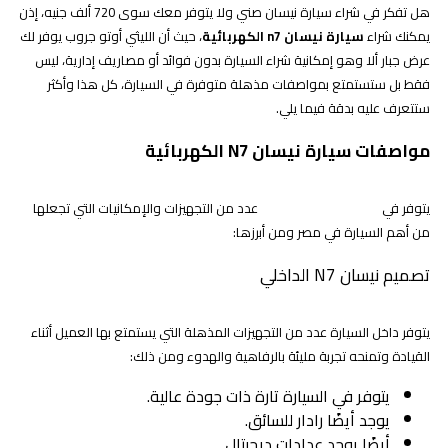
هل تفكر في شراء سيارة نيسان صني ولا يتوفر معك سوى 720 ألف جنيه، إذن
يمكنك شراء
سيارة نيسان n7 الكهربائية
، حيث أن الليثي أوتو جروب يوفر لك
عرض جبار ألا وهو إمكانية شراء السيارة بدون فوائد أو مصاريف إدارية، ليس
فقط بل ستستمتع بمواصفات مذهلة متوفرة في السيارة، كل هذا وأكثر
ستتعرف عليه بدقة فيما يلي.
مواصفات سيارة نيسان N7 الكهربائية
يتوفر في
عدد من التجهيزات والإمكانيات التي تجعلها
سيارة نيسان n7 الكهربائية
من أهم السيارة في مصر ومن أبرزها:
تصميم نيسان N7 الداخلي
يتوفر داخل السيارة عدد من التجهيزات المذهلة التي يستمتع بها العميل أثناء
القيادة وتمنحه تجربة مليئة بالرفاهية والهدوء ومن ذلك:
يتوفر في السيارة تارة ذات جودة عالية.
يوجد أيضًا رادار للسائق.
أيضًا يوجد عدادات ديجيتال.