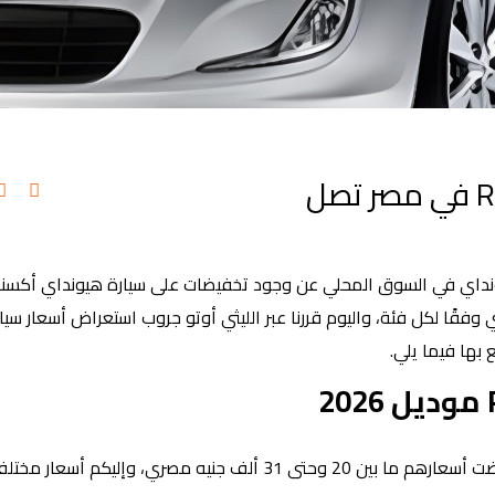
تخفيضات هيونداي أكسنت RB 2026 في مصر تصل
يضات ما بين 20 إلى 31 ألف جنيه مصري وفقًا لكل فئة، واليوم قررنا عبر الليثي أوتو جروب استعراض أسعار سي
يتوفر عدد 4 فئات من هيونداي أكسنت RB موديل 2026 انخفضت أسعارهم ما بين 20 وحتى 31 ألف جنيه مصري، وإليك