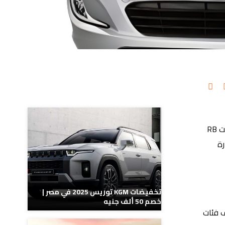
مدونات ذات صلة
صرحت مجموعة جي بي غبور أوتو الوكيل المعتمد لعلامة هيونداي في السوق المحلي عن وجود تخفيضات على سيارة هيونداي أكسنت RB
ارة
تخفيضات KGM توريس 2025 في مصر |
خصم 50 ألف جنيه
م أسعار مختلف فئات