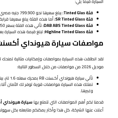
السيارة فيما يلي:
فئة Tinted Glas:
يبلغ سعرها نحو 799.900 جنيه مصري.
فئة SR Tinted Glass:
أما هذه الفئة يبلغ سعرها قرابة الـ 809.900 جنيه 
فئة DAB ABS Tinted Glass:
تأتي هذه الفئة بسعر 850 ألف جنيه مصري بعد التخفيض.
فئة Highline Tinted Glass:
تبلغ قيمة هذه السيارة بعد التخفيض ن
مواصفات سيارة هيونداي أكسنت B
موديل 2026 من مواصفات من خلال السطور التالية:
تأتي سيارة هيونداي أكـسنت RB بمحرك سعته 1.6 لتر، بينما يتم توليد قوة قدرها 125 حصان، وأخيرًا عزم الدوران يبلغ نحو 156 نيوتن/ متر.
تمتلك هذه السيارة مواصفات قوية توفر لك الأمان أثناء ا
وغيرها.
قدمنا لكم أهم المواصفات التي تتمتع بها
سيارة هيونداي أكسنت RB م
أعلنت عنها الشركة، كل هذا وأكثر يمكنكم متابعته بكل سهولة 