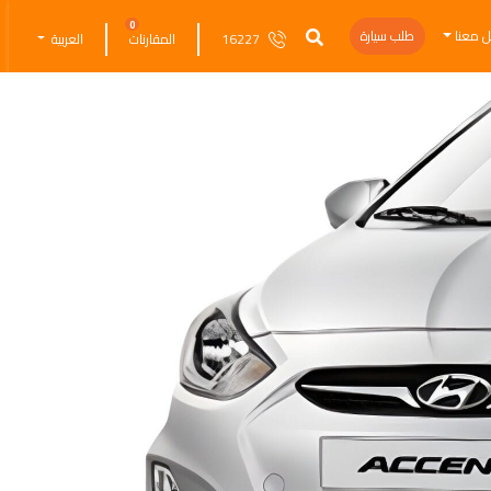
0
ل معنا
طلب سيارة
16227
المقارنات
العربية