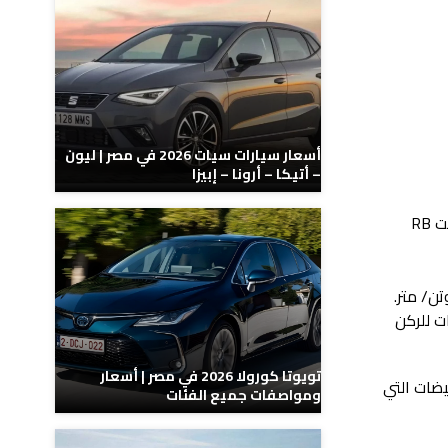
أسعار سيارات سيات 2026 في مصر | ليون
– أتيكا – أرونا – إبيزا
لقد انطلقت هذه السيارة بمواصفات وإمكانيات مثالية تمنحك تجربة قيادة آمنة وأداء استثنائي وإليكم أهم ما تتمتع به هيونداي أكسنت RB
ت للركن
تويوتا كورولا 2026 في مصر | أسعار
يضات التي
ومواصفات جميع الفئات