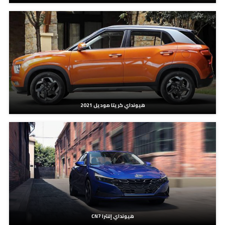
هيونداي كريتا موديل 2021
هيونداي إلنترا CN7