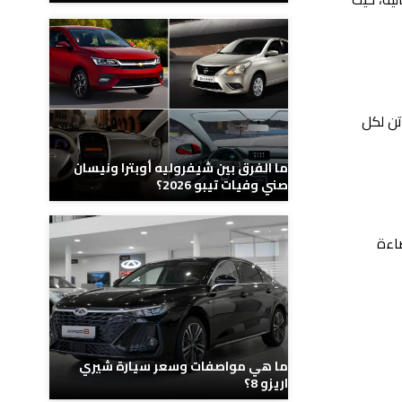
، كما يتم توليد قوة تبلغ نحو 120 حصان، وأخيرًا يأتي عزم الدوران بقيمة تبلغ نحو 180 نيوتن لكل
ما الفرق بين شيفروليه أوبترا ونيسان
صني وفيات تيبو 2026؟
ضاءة
ما هي مواصفات وسعر سيارة شيري
اريزو 8؟