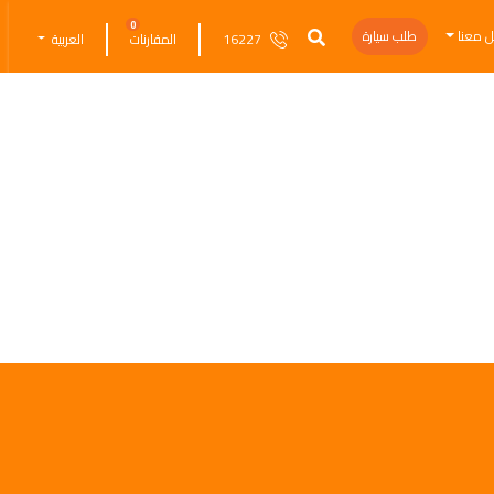
0
ل معنا
طلب سيارة
16227
المقارنات
العربية